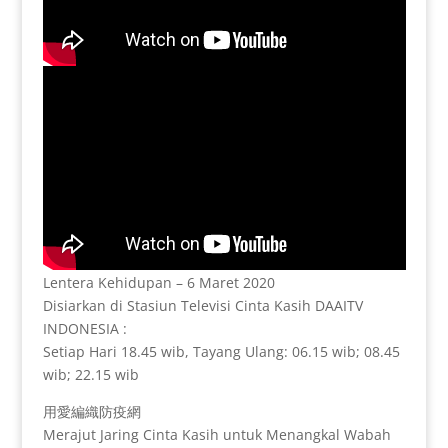
Lentera Kehidupan – 6 Maret 2020
Disiarkan di Stasiun Televisi Cinta Kasih DAAITV
INDONESIA :
Setiap Hari 18.45 wib, Tayang Ulang: 06.15 wib; 08.45
wib; 22.15 wib
用愛編織防疫網
Merajut Jaring Cinta Kasih untuk Menangkal Wabah