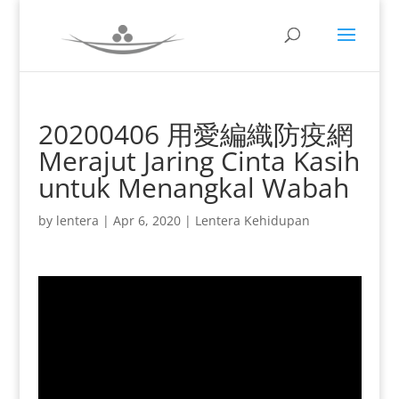
20200406 用愛編織防疫網
Merajut Jaring Cinta Kasih
untuk Menangkal Wabah
by
lentera
|
Apr 6, 2020
|
Lentera Kehidupan