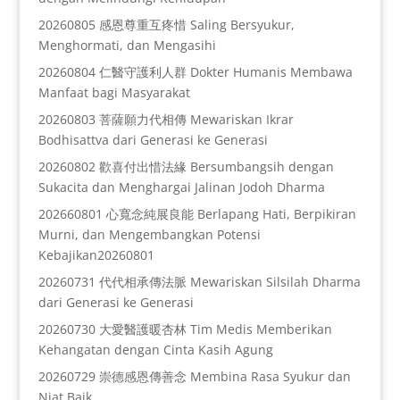
20260805 感恩尊重互疼惜 Saling Bersyukur,
Menghormati, dan Mengasihi
20260804 仁醫守護利人群 Dokter Humanis Membawa
Manfaat bagi Masyarakat
20260803 菩薩願力代相傳 Mewariskan Ikrar
Bodhisattva dari Generasi ke Generasi
20260802 歡喜付出惜法緣 Bersumbangsih dengan
Sukacita dan Menghargai Jalinan Jodoh Dharma
202660801 心寬念純展良能 Berlapang Hati, Berpikiran
Murni, dan Mengembangkan Potensi
Kebajikan20260801
20260731 代代相承傳法脈 Mewariskan Silsilah Dharma
dari Generasi ke Generasi
20260730 大愛醫護暖杏林 Tim Medis Memberikan
Kehangatan dengan Cinta Kasih Agung
20260729 崇德感恩傳善念 Membina Rasa Syukur dan
Niat Baik