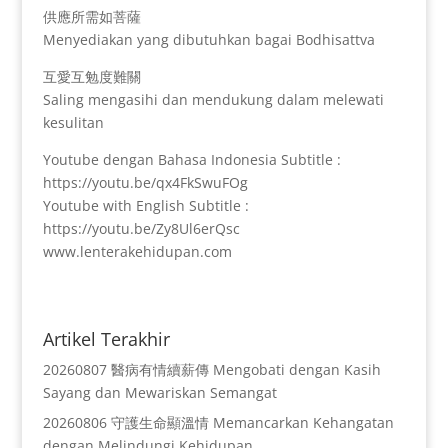
供應所需如菩薩
Menyediakan yang dibutuhkan bagai Bodhisattva
互愛互勉度難關
Saling mengasihi dan mendukung dalam melewati
kesulitan
Youtube dengan Bahasa Indonesia Subtitle :
https://youtu.be/qx4FkSwuFOg
Youtube with English Subtitle :
https://youtu.be/Zy8Ul6erQsc
www.lenterakehidupan.com
Artikel Terakhir
20260807 醫病有情續薪傳 Mengobati dengan Kasih
Sayang dan Mewariskan Semangat
20260806 守護生命顯溫情 Memancarkan Kehangatan
dengan Melindungi Kehidupan