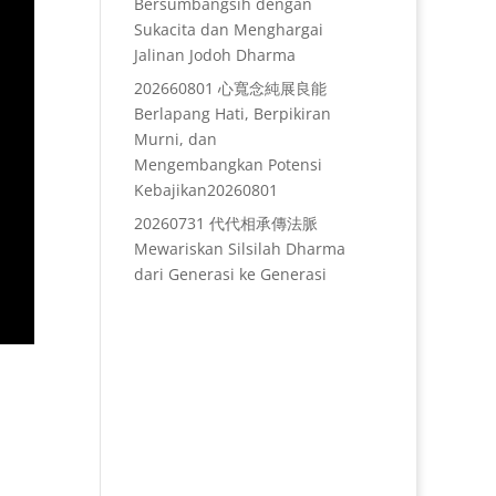
Bersumbangsih dengan
Sukacita dan Menghargai
Jalinan Jodoh Dharma
202660801 心寬念純展良能
Berlapang Hati, Berpikiran
Murni, dan
Mengembangkan Potensi
Kebajikan20260801
20260731 代代相承傳法脈
Mewariskan Silsilah Dharma
dari Generasi ke Generasi