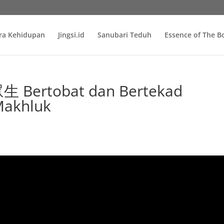
ra Kehidupan
Jingsi.id
Sanubari Teduh
Essence of The 
Bertobat dan Bertekad
akhluk