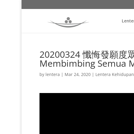
Lente
20200324 懺悔發願度眾生 
Membimbing Semua M
by
lentera
|
Mar 24, 2020
|
Lentera Kehidupan