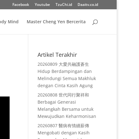
Facebook
Youtube
TzuChi.id
Daaitv.co.id
Body Mind
Master Cheng Yen Bercerita
Artikel Terakhir
20260809 大愛共融護蒼生
Hidup Berdampingan dan
Melindungi Semua Makhluk
dengan Cinta Kasih Agung
20260808 世代同行聚祥和
Berbagai Generasi
Melangkah Bersama untuk
Mewujudkan Keharmonisan
20260807 醫病有情續薪傳
Mengobati dengan Kasih