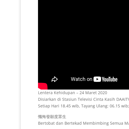
Lentera Kehidupan – 24 Maret 2020
Disiarkan di Stasiun Televisi Cinta Kasih DAAI
Setiap Hari 18.45 wib, Tayang Ulang: 06.15 wib;
懺悔發願度眾生
Bertobat dan Bertekad Membimbing Semua M