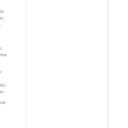
ta
us
n
n,
arma
n
it.
an.
mua