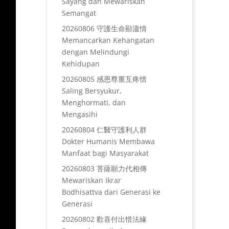
Sayang dan Mewariskan
Semangat
20260806 守護生命顯溫情
Memancarkan Kehangatan
dengan Melindungi
Kehidupan
20260805 感恩尊重互疼惜
Saling Bersyukur,
Menghormati, dan
Mengasihi
20260804 仁醫守護利人群
Dokter Humanis Membawa
Manfaat bagi Masyarakat
20260803 菩薩願力代相傳
Mewariskan Ikrar
Bodhisattva dari Generasi ke
Generasi
20260802 歡喜付出惜法緣