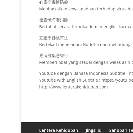
心靈病毒慎防範
Meningkatkan kewaspadaan terhadap virus ba
發露懺悔罪消除
Bertobat secara terbuka demi mengikis karma
立志學佛護眾生
Bertekad meneladani Buddha dan melindungi
應病施藥悲智行
Memberi obat yang sesuai dengan welas asih 
Youtube dengan Bahasa Indonesia Subtitle : h
Youtube with English Subtitle : https://youtu.
http://www.lenterakehidupan.com
Lentera Kehidupan
Jingsi.id
Sanubari T