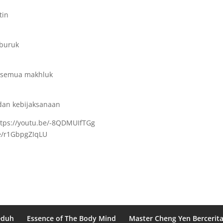
tin
 buruk
 semua makhluk
dan kebijaksanaan
ttps://youtu.be/-8QDMUIfTGg
be/r1GbpgZIqLU
eduh
Essence of The Body Mind
Master Cheng Yen Bercerit