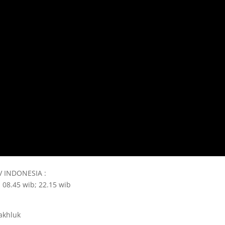
TV INDONESIA :
 08.45 wib; 22.15 wib
akhluk