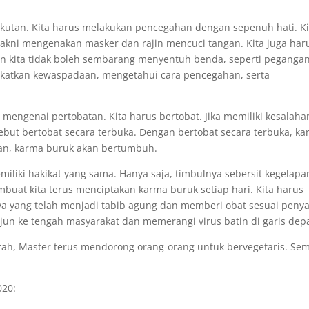
akutan. Kita harus melakukan pencegahan dengan sepenuh hati. Ki
akni mengenakan masker dan rajin mencuci tangan. Kita juga har
n kita tidak boleh sembarang menyentuh benda, seperti peganga
gkatkan kewaspadaan, mengetahui cara pencegahan, serta
u mengenai pertobatan. Kita harus bertobat. Jika memiliki kesalaha
ebut bertobat secara terbuka. Dengan bertobat secara terbuka, k
ahan, karma buruk akan bertumbuh.
iki hakikat yang sama. Hanya saja, timbulnya sebersit kegelapa
mbuat kita terus menciptakan karma buruk setiap hari. Kita harus
a yang telah menjadi tabib agung dan memberi obat sesuai penyak
rjun ke tengah masyarakat dan memerangi virus batin di garis dep
rah, Master terus mendorong orang-orang untuk bervegetaris. Se
020: