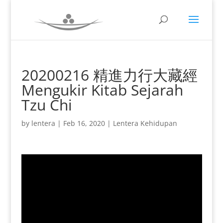
20200216 精進力行大藏經
Mengukir Kitab Sejarah
Tzu Chi
by
lentera
|
Feb 16, 2020
|
Lentera Kehidupan