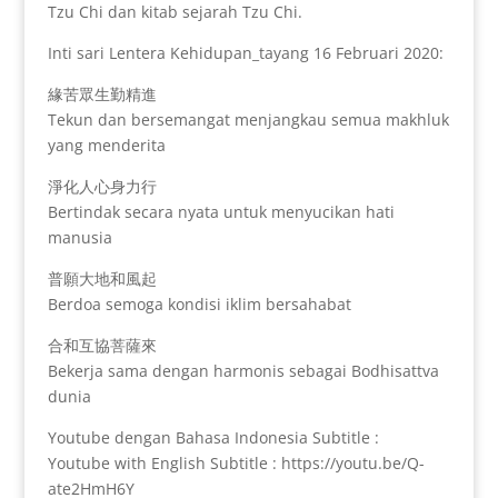
Tzu Chi dan kitab sejarah Tzu Chi.
Inti sari Lentera Kehidupan_tayang 16 Februari 2020:
緣苦眾生勤精進
Tekun dan bersemangat menjangkau semua makhluk
yang menderita
淨化人心身力行
Bertindak secara nyata untuk menyucikan hati
manusia
普願大地和風起
Berdoa semoga kondisi iklim bersahabat
合和互協菩薩來
Bekerja sama dengan harmonis sebagai Bodhisattva
dunia
Youtube dengan Bahasa Indonesia Subtitle :
Youtube with English Subtitle : https://youtu.be/Q-
ate2HmH6Y