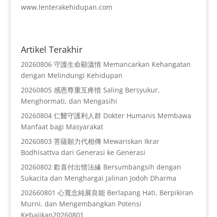
www.lenterakehidupan.com
Artikel Terakhir
20260806 守護生命顯溫情 Memancarkan Kehangatan
dengan Melindungi Kehidupan
20260805 感恩尊重互疼惜 Saling Bersyukur,
Menghormati, dan Mengasihi
20260804 仁醫守護利人群 Dokter Humanis Membawa
Manfaat bagi Masyarakat
20260803 菩薩願力代相傳 Mewariskan Ikrar
Bodhisattva dari Generasi ke Generasi
20260802 歡喜付出惜法緣 Bersumbangsih dengan
Sukacita dan Menghargai Jalinan Jodoh Dharma
202660801 心寬念純展良能 Berlapang Hati, Berpikiran
Murni, dan Mengembangkan Potensi
Kebajikan20260801