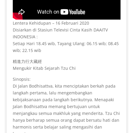
Lentera Kehidupan – 16 Februari 2020
Disiarkan di Stasiun Televisi Cinta Kasih DAAITV
INDONESIA :
Setiap Hari 18.45 wib, Tayang Ulang: 06.15 wib; 08.45
wib; 22.15 wib
精進力行大藏經
Mengukir Kitab Sejarah Tzu Chi
Sinopsis:
Di Jalan Bodhisattva, kita menciptakan berkah pada
langkah pertama, lalu mengembangkan
kebijaksanaan pada langkah berikutnya. Menapaki
Jalan Bodhisattva memang bertujuan untuk
menjangkau semua makhluk yang menderita. Tzu Chi
hanya berharap semua orang dapat bersatu hati dan
harmonis serta belajar saling mengasihi dan