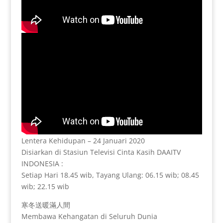
Lentera Kehidupan – 24 Januari 2020
Disiarkan di Stasiun Televisi Cinta Kasih DAAITV
INDONESIA :
Setiap Hari 18.45 wib, Tayang Ulang: 06.15 wib; 08.45
wib; 22.15 wib
寒冬送暖滿人間
Membawa Kehangatan di Seluruh Dunia