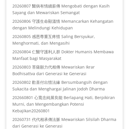
20260807 醫病有情續薪傳 Mengobati dengan Kasih
Sayang dan Mewariskan Semangat
20260806 守護生命顯溫情 Memancarkan Kehangatan
dengan Melindungi Kehidupan
20260805 感恩尊重互疼惜 Saling Bersyukur,
Menghormati, dan Mengasihi
20260804 仁醫守護利人群 Dokter Humanis Membawa
Manfaat bagi Masyarakat
20260803 菩薩願力代相傳 Mewariskan Ikrar
Bodhisattva dari Generasi ke Generasi
20260802 歡喜付出惜法緣 Bersumbangsih dengan
Sukacita dan Menghargai Jalinan Jodoh Dharma
202660801 心寬念純展良能 Berlapang Hati, Berpikiran
Murni, dan Mengembangkan Potensi
Kebajikan20260801
20260731 代代相承傳法脈 Mewariskan Silsilah Dharma
dari Generasi ke Generasi