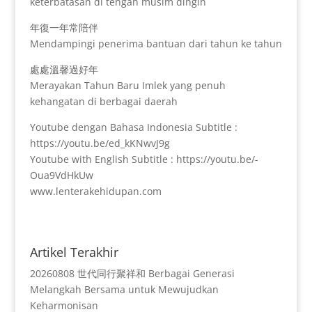
keterbatasan di tengah musim dingin
年復一年常陪伴
Mendampingi penerima bantuan dari tahun ke tahun
處處溫馨過好年
Merayakan Tahun Baru Imlek yang penuh
kehangatan di berbagai daerah
Youtube dengan Bahasa Indonesia Subtitle :
https://youtu.be/ed_kKNwvJ9g
Youtube with English Subtitle : https://youtu.be/-
Oua9VdHkUw
www.lenterakehidupan.com
Artikel Terakhir
20260808 世代同行聚祥和 Berbagai Generasi
Melangkah Bersama untuk Mewujudkan
Keharmonisan