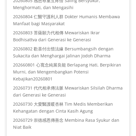
20260805 感恩尊重互疼惜 Saling Bersyukur,
Menghormati, dan Mengasihi
20260804 仁醫守護利人群 Dokter Humanis Membawa
Manfaat bagi Masyarakat
20260803 菩薩願力代相傳 Mewariskan Ikrar
Bodhisattva dari Generasi ke Generasi
20260802 歡喜付出惜法緣 Bersumbangsih dengan
Sukacita dan Menghargai Jalinan Jodoh Dharma
202660801 心寬念純展良能 Berlapang Hati, Berpikiran
Murni, dan Mengembangkan Potensi
Kebajikan20260801
20260731 代代相承傳法脈 Mewariskan Silsilah Dharma
dari Generasi ke Generasi
20260730 大愛醫護暖杏林 Tim Medis Memberikan
Kehangatan dengan Cinta Kasih Agung
20260729 崇德感恩傳善念 Membina Rasa Syukur dan
Niat Baik