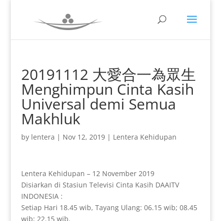
20191112 大愛合一為眾生
Menghimpun Cinta Kasih
Universal demi Semua
Makhluk
by
lentera
|
Nov 12, 2019
|
Lentera Kehidupan
Lentera Kehidupan – 12 November 2019
Disiarkan di Stasiun Televisi Cinta Kasih DAAITV
INDONESIA :
Setiap Hari 18.45 wib, Tayang Ulang: 06.15 wib; 08.45
wib; 22.15 wib.