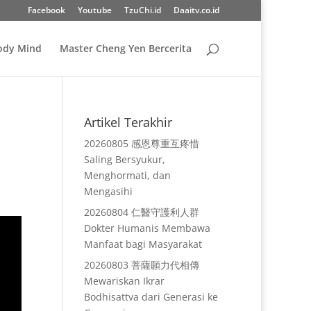
Facebook
Youtube
TzuChi.id
Daaitv.co.id
Body Mind
Master Cheng Yen Bercerita
Artikel Terakhir
20260805 感恩尊重互疼惜
Saling Bersyukur,
Menghormati, dan
Mengasihi
20260804 仁醫守護利人群
Dokter Humanis Membawa
Manfaat bagi Masyarakat
20260803 菩薩願力代相傳
Mewariskan Ikrar
Bodhisattva dari Generasi ke