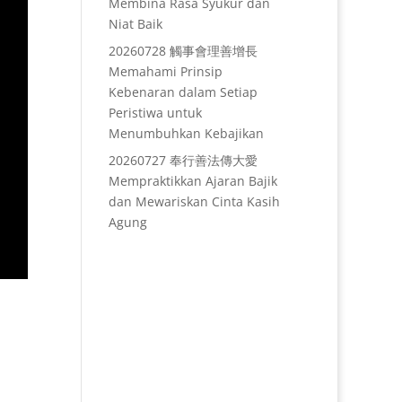
Membina Rasa Syukur dan
Niat Baik
20260728 觸事會理善增長
Memahami Prinsip
Kebenaran dalam Setiap
Peristiwa untuk
Menumbuhkan Kebajikan
20260727 奉行善法傳大愛
Mempraktikkan Ajaran Bajik
dan Mewariskan Cinta Kasih
Agung