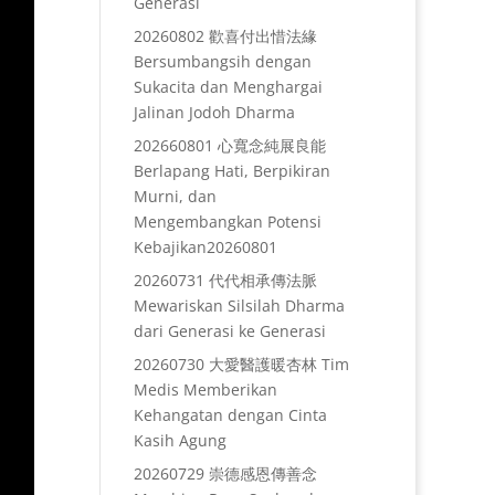
Generasi
20260802 歡喜付出惜法緣
Bersumbangsih dengan
Sukacita dan Menghargai
Jalinan Jodoh Dharma
202660801 心寬念純展良能
Berlapang Hati, Berpikiran
Murni, dan
Mengembangkan Potensi
Kebajikan20260801
20260731 代代相承傳法脈
Mewariskan Silsilah Dharma
dari Generasi ke Generasi
20260730 大愛醫護暖杏林 Tim
Medis Memberikan
Kehangatan dengan Cinta
Kasih Agung
20260729 崇德感恩傳善念