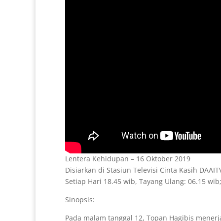
Lentera Kehidupan – 16 Oktober 2019
Disiarkan di Stasiun Televisi Cinta Kasih DAAI
Setiap Hari 18.45 wib, Tayang Ulang: 06.15 wib;
Sinopsis:
Pada malam tanggal 12, Topan Hagibis menerj