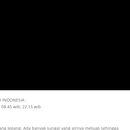
TV INDONESIA :
 08.45 wib; 22.15 wib.
ang Jepang. Ada banyak sungai yang airnya meluap sehingga