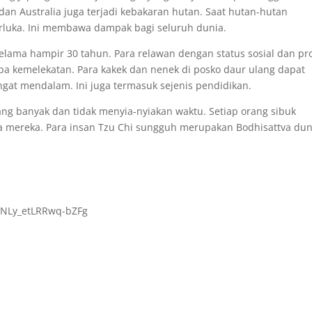
dan Australia juga terjadi kebakaran hutan. Saat hutan-hutan
rluka. Ini membawa dampak bagi seluruh dunia.
selama hampir 30 tahun. Para relawan dengan status sosial dan pro
a kemelekatan. Para kakek dan nenek di posko daur ulang dapat
at mendalam. Ini juga termasuk sejenis pendidikan.
ng banyak dan tidak menyia-nyiakan waktu. Setiap orang sibuk
 mereka. Para insan Tzu Chi sungguh merupakan Bodhisattva dun
NLy_etLRRwq-bZFg