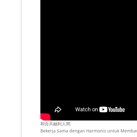
和合共融利人間
Bekerja Sama dengan Harmonis untuk Membaw