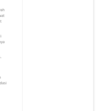
yah
wat
t
i
nya
,
n
dasi