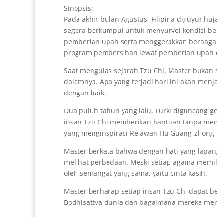
Sinopsis:
Pada akhir bulan Agustus, Filipina diguyur huj
segera berkumpul untuk menyurvei kondisi b
pemberian upah serta menggerakkan berbagai 
program pembersihan lewat pemberian upah di
Saat mengulas sejarah Tzu Chi, Master bukan 
dalamnya. Apa yang terjadi hari ini akan menj
dengan baik.
Dua puluh tahun yang lalu, Turki diguncang g
insan Tzu Chi memberikan bantuan tanpa mem
yang menginspirasi Relawan Hu Guang-zhong 
Master berkata bahwa dengan hati yang lapang
melihat perbedaan. Meski setiap agama memili
oleh semangat yang sama, yaitu cinta kasih.
Master berharap setiap insan Tzu Chi dapat b
Bodhisattva dunia dan bagaimana mereka mengi