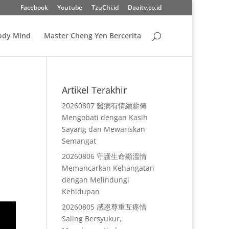
Facebook
Youtube
TzuChi.id
Daaitv.co.id
Body Mind
Master Cheng Yen Bercerita
Artikel Terakhir
20260807 醫病有情續薪傳
Mengobati dengan Kasih
Sayang dan Mewariskan
Semangat
20260806 守護生命顯溫情
Memancarkan Kehangatan
dengan Melindungi
Kehidupan
20260805 感恩尊重互疼惜
Saling Bersyukur,