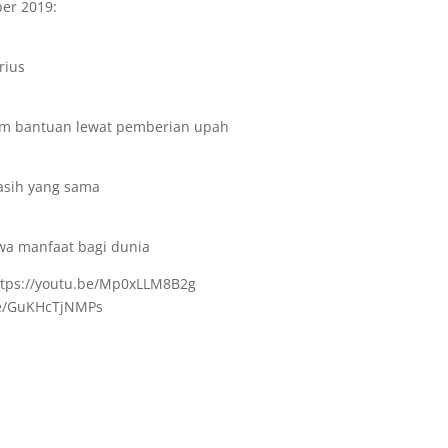
ber 2019:
rius
am bantuan lewat pemberian upah
asih yang sama
a manfaat bagi dunia
https://youtu.be/Mp0xLLM8B2g
.be/GuKHcTjNMPs