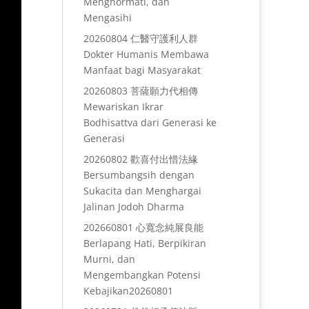
Menghormati, dan
Mengasihi
20260804 仁醫守護利人群
Dokter Humanis Membawa
Manfaat bagi Masyarakat
20260803 菩薩願力代相傳
Mewariskan Ikrar
Bodhisattva dari Generasi ke
Generasi
20260802 歡喜付出惜法緣
Bersumbangsih dengan
Sukacita dan Menghargai
Jalinan Jodoh Dharma
202660801 心寬念純展良能
Berlapang Hati, Berpikiran
Murni, dan
Mengembangkan Potensi
Kebajikan20260801