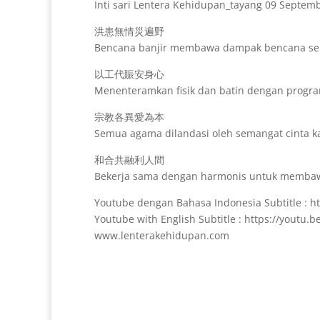
Inti sari Lentera Kehidupan_tayang 09 Septem
洪患無情災遍野
Bencana banjir membawa dampak bencana se
以工代賑安身心
Menenteramkan fisik dan batin dengan progr
宗教各異愛為本
Semua agama dilandasi oleh semangat cinta k
和合共融利人間
Bekerja sama dengan harmonis untuk membaw
Youtube dengan Bahasa Indonesia Subtitle : 
Youtube with English Subtitle : https://youtu
www.lenterakehidupan.com