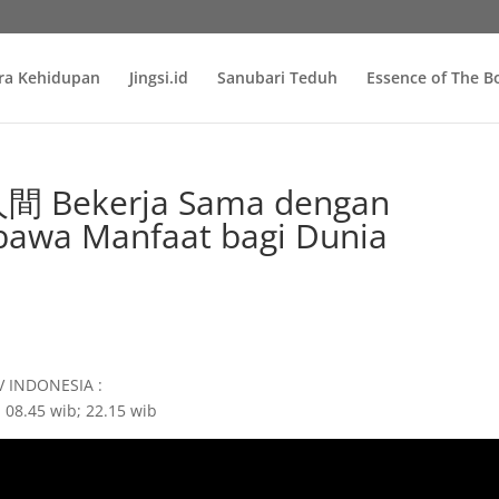
ra Kehidupan
Jingsi.id
Sanubari Teduh
Essence of The 
Bekerja Sama dengan
awa Manfaat bagi Dunia
TV INDONESIA :
 08.45 wib; 22.15 wib