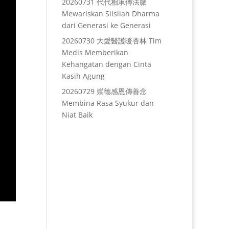
20260731 代代相承傳法脈
Mewariskan Silsilah Dharma
dari Generasi ke Generasi
20260730 大愛醫護暖杏林 Tim
Medis Memberikan
Kehangatan dengan Cinta
Kasih Agung
20260729 崇德感恩傳善念
Membina Rasa Syukur dan
Niat Baik