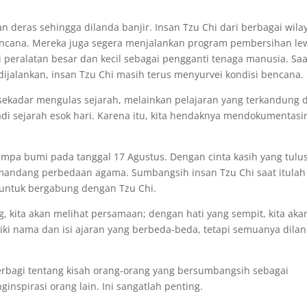
an deras sehingga dilanda banjir. Insan Tzu Chi dari berbagai wila
encana. Mereka juga segera menjalankan program pembersihan le
peralatan besar dan kecil sebagai pengganti tenaga manusia. Saa
jalankan, insan Tzu Chi masih terus menyurvei kondisi bencana.
sekadar mengulas sejarah, melainkan pelajaran yang terkandung d
adi sejarah esok hari. Karena itu, kita hendaknya mendokumentasi
empa bumi pada tanggal 17 Agustus. Dengan cinta kasih yang tulus
andang perbedaan agama. Sumbangsih insan Tzu Chi saat itulah
untuk bergabung dengan Tzu Chi.
, kita akan melihat persamaan; dengan hati yang sempit, kita aka
ki nama dan isi ajaran yang berbeda-beda, tetapi semuanya dilan
erbagi tentang kisah orang-orang yang bersumbangsih sebagai
nspirasi orang lain. Ini sangatlah penting.