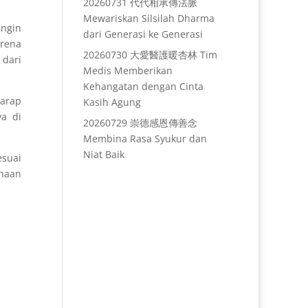
20260731 代代相承傳法脈
Mewariskan Silsilah Dharma
ngin
dari Generasi ke Generasi
rena
20260730 大愛醫護暖杏林 Tim
 dari
Medis Memberikan
Kehangatan dengan Cinta
harap
Kasih Agung
ya di
20260729 崇德感恩傳善念
Membina Rasa Syukur dan
Niat Baik
suai
dhaan