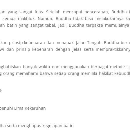
n yang sangat luas. Setelah mencapai pencerahan, Buddha i
 semua makhluk. Namun, Buddha tidak bisa melakukannya ka
n batin yang sangat tebal. Jadi, Buddha terpaksa memulainya
ikkan prinsip kebenaran dan menapaki Jalan Tengah. Buddha ber
wi dan prinsip kebenaran dengan jelas serta mempraktikkann
ghabiskan banyak waktu dan menggunakan berbagai metode se
g-orang memahami bahwa setiap orang memiliki hakikat kebud
9:
ipenuhi Lima Kekeruhan
a serta menghapus kegelapan batin