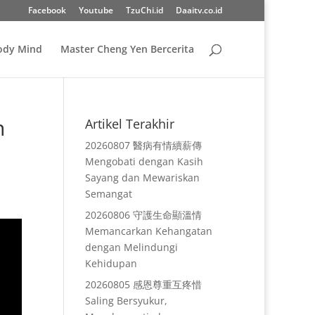
Facebook
Youtube
TzuChi.id
Daaitv.co.id
Body Mind
Master Cheng Yen Bercerita
n
Artikel Terakhir
20260807 醫病有情續薪傳
Mengobati dengan Kasih
Sayang dan Mewariskan
Semangat
20260806 守護生命顯溫情
Memancarkan Kehangatan
dengan Melindungi
Kehidupan
20260805 感恩尊重互疼惜
Saling Bersyukur,