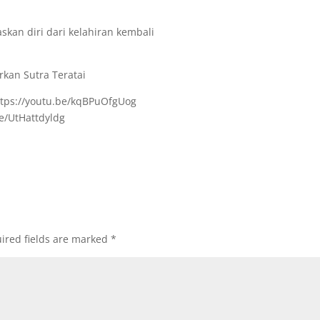
n diri dari kelahiran kembali
kan Sutra Teratai
ttps://youtu.be/kqBPuOfgUog
be/UtHattdyldg
ired fields are marked
*