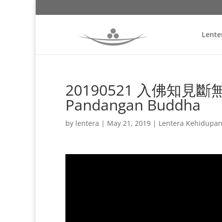
Lente
20190521 入佛知見斷無明 
Pandangan Buddha
by
lentera
|
May 21, 2019
|
Lentera Kehidupa