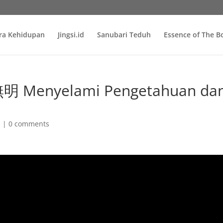
ra Kehidupan
Jingsi.id
Sanubari Teduh
Essence of The 
Menyelami Pengetahuan da
n
|
0 comments