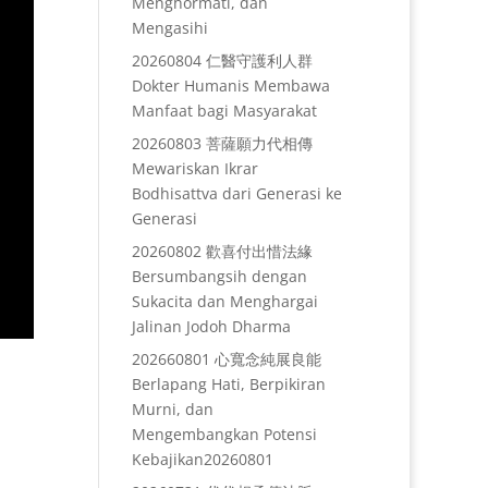
Menghormati, dan
Mengasihi
20260804 仁醫守護利人群
Dokter Humanis Membawa
Manfaat bagi Masyarakat
20260803 菩薩願力代相傳
Mewariskan Ikrar
Bodhisattva dari Generasi ke
Generasi
20260802 歡喜付出惜法緣
Bersumbangsih dengan
Sukacita dan Menghargai
Jalinan Jodoh Dharma
202660801 心寬念純展良能
Berlapang Hati, Berpikiran
Murni, dan
Mengembangkan Potensi
Kebajikan20260801