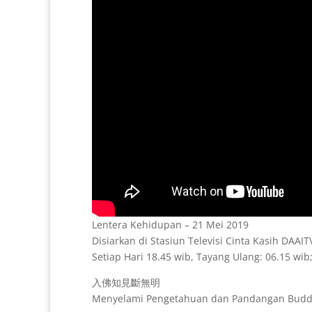
Lentera Kehidupan – 21 Mei 2019
Disiarkan di Stasiun Televisi Cinta Kasih DAAI
Setiap Hari 18.45 wib, Tayang Ulang: 06.15 wib;
入佛知見斷無明
Menyelami Pengetahuan dan Pandangan Bud