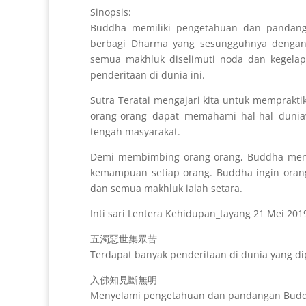
Sinopsis:
Buddha memiliki pengetahuan dan pandanga
berbagi Dharma yang sesungguhnya dengan
semua makhluk diselimuti noda dan kegelapa
penderitaan di dunia ini.
Sutra Teratai mengajari kita untuk memprakt
orang-orang dapat memahami hal-hal dunia
tengah masyarakat.
Demi membimbing orang-orang, Buddha men
kemampuan setiap orang. Buddha ingin oran
dan semua makhluk ialah setara.
Inti sari Lentera Kehidupan_tayang 21 Mei 201
五濁惡世集眾苦
Terdapat banyak penderitaan di dunia yang d
入佛知見斷無明
Menyelami pengetahuan dan pandangan Buddh