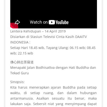
Lentera Kehidupan – 14 April 2019
Disiarkan di Stasiun Televisi Cinta Kasih DAAITV
INDONESIA :
Setiap Hari 18.45 wib, Tayang Ulang: 06.15 wib; 08.45
wib; 22.15 wib
佛心師志菩薩道
Menapaki Jalan Bodhisattva dengan Hati Buddha dan
Tekad Guru
Sinopsis:
Kita harus menerapkan ajaran Buddha pada setiap
waktu, di setiap ruang, dan dalam hubungan
antarmanusia. Asalkan sesuatu itu benar, maka
lakukan saja. Sebersit niat yang menyimpang dapat