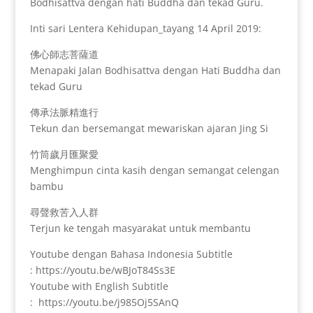
Bodhisattva dengan hati Buddha dan tekad Guru.
Inti sari Lentera Kehidupan_tayang 14 April 2019:
佛心師志菩薩道
Menapaki Jalan Bodhisattva dengan Hati Buddha dan
tekad Guru
傳承法脈精進行
Tekun dan bersemangat mewariskan ajaran Jing Si
竹筒歲月匯聚愛
Menghimpun cinta kasih dengan semangat celengan
bambu
尋聲救苦入人群
Terjun ke tengah masyarakat untuk membantu
Youtube dengan Bahasa Indonesia Subtitle
: https://youtu.be/wBJoT84Ss3E
Youtube with English Subtitle
: https://youtu.be/j985Oj5SAnQ