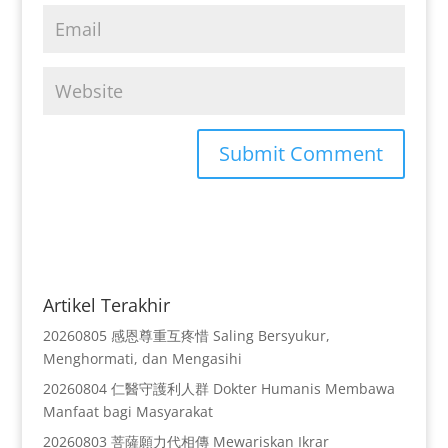
Artikel Terakhir
20260805 感恩尊重互疼惜 Saling Bersyukur,
Menghormati, dan Mengasihi
20260804 仁醫守護利人群 Dokter Humanis Membawa
Manfaat bagi Masyarakat
20260803 菩薩願力代相傳 Mewariskan Ikrar