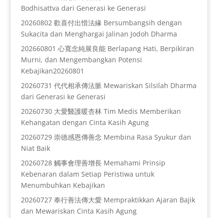
Bodhisattva dari Generasi ke Generasi
20260802 歡喜付出惜法緣 Bersumbangsih dengan
Sukacita dan Menghargai Jalinan Jodoh Dharma
202660801 心寬念純展良能 Berlapang Hati, Berpikiran
Murni, dan Mengembangkan Potensi
Kebajikan20260801
20260731 代代相承傳法脈 Mewariskan Silsilah Dharma
dari Generasi ke Generasi
20260730 大愛醫護暖杏林 Tim Medis Memberikan
Kehangatan dengan Cinta Kasih Agung
20260729 崇德感恩傳善念 Membina Rasa Syukur dan
Niat Baik
20260728 觸事會理善增長 Memahami Prinsip
Kebenaran dalam Setiap Peristiwa untuk
Menumbuhkan Kebajikan
20260727 奉行善法傳大愛 Mempraktikkan Ajaran Bajik
dan Mewariskan Cinta Kasih Agung