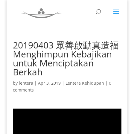
20190403 眾善啟動真造福
Menghimpun Kebajikan
untuk Menciptakan
Berkah
by
lentera
|
Apr 3, 2019
|
Lentera Kehidupan
|
0
comments