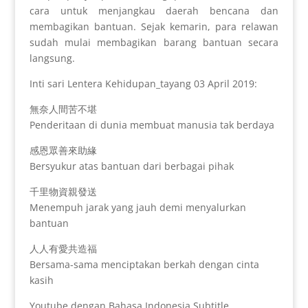
cara untuk menjangkau daerah bencana dan
membagikan bantuan. Sejak kemarin, para relawan
sudah mulai membagikan barang bantuan secara
langsung.
Inti sari Lentera Kehidupan_tayang 03 April 2019:
無奈人間苦不堪
Penderitaan di dunia membuat manusia tak berdaya
感恩眾善來助緣
Bersyukur atas bantuan dari berbagai pihak
千里物資親發送
Menempuh jarak yang jauh demi menyalurkan
bantuan
人人有愛共造福
Bersama-sama menciptakan berkah dengan cinta
kasih
Youtube dengan Bahasa Indonesia Subtitle