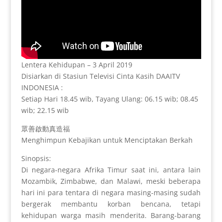
Lentera Kehidupan – 3 April 2019
Disiarkan di Stasiun Televisi Cinta Kasih DAAITV
INDONESIA :
Setiap Hari 18.45 wib, Tayang Ulang: 06.15 wib; 08.45
wib; 22.15 wib
眾善啟動真造福
Menghimpun Kebajikan untuk Menciptakan Berkah
Sinopsis:
Di negara-negara Afrika Timur saat ini, antara lain
Mozambik, Zimbabwe, dan Malawi, meski beberapa
hari ini para tentara di negara masing-masing sudah
bergerak membantu korban bencana, tetapi
kehidupan warga masih menderita. Barang-barang