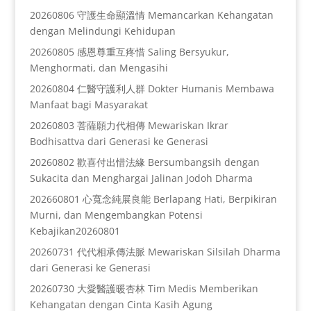
20260806 守護生命顯溫情 Memancarkan Kehangatan
dengan Melindungi Kehidupan
20260805 感恩尊重互疼惜 Saling Bersyukur,
Menghormati, dan Mengasihi
20260804 仁醫守護利人群 Dokter Humanis Membawa
Manfaat bagi Masyarakat
20260803 菩薩願力代相傳 Mewariskan Ikrar
Bodhisattva dari Generasi ke Generasi
20260802 歡喜付出惜法緣 Bersumbangsih dengan
Sukacita dan Menghargai Jalinan Jodoh Dharma
202660801 心寬念純展良能 Berlapang Hati, Berpikiran
Murni, dan Mengembangkan Potensi
Kebajikan20260801
20260731 代代相承傳法脈 Mewariskan Silsilah Dharma
dari Generasi ke Generasi
20260730 大愛醫護暖杏林 Tim Medis Memberikan
Kehangatan dengan Cinta Kasih Agung