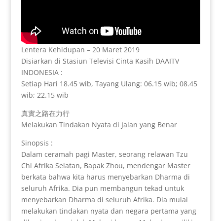
Lentera Kehidupan – 20 Maret 2019
Disiarkan di Stasiun Televisi Cinta Kasih DAAITV
INDONESIA :
Setiap Hari 18.45 wib, Tayang Ulang: 06.15 wib; 08.45
wib; 22.15 wib
真實之路在力行
Melakukan Tindakan Nyata di Jalan yang Benar
Sinopsis :
Dalam ceramah pagi Master, seorang relawan Tzu
Chi Afrika Selatan, Bapak Zhou, mendengar Master
berkata bahwa kita harus menyebarkan Dharma di
seluruh Afrika. Dia pun membangun tekad untuk
menyebarkan Dharma di seluruh Afrika. Dia mulai
melakukan tindakan nyata dan negara pertama yang