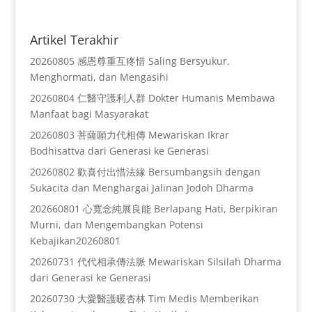
Artikel Terakhir
20260805 感恩尊重互疼惜 Saling Bersyukur,
Menghormati, dan Mengasihi
20260804 仁醫守護利人群 Dokter Humanis Membawa
Manfaat bagi Masyarakat
20260803 菩薩願力代相傳 Mewariskan Ikrar
Bodhisattva dari Generasi ke Generasi
20260802 歡喜付出惜法緣 Bersumbangsih dengan
Sukacita dan Menghargai Jalinan Jodoh Dharma
202660801 心寬念純展良能 Berlapang Hati, Berpikiran
Murni, dan Mengembangkan Potensi
Kebajikan20260801
20260731 代代相承傳法脈 Mewariskan Silsilah Dharma
dari Generasi ke Generasi
20260730 大愛醫護暖杏林 Tim Medis Memberikan