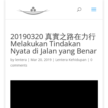
20190320 真實之路在力行
Melakukan Tindakan
Nyata di Jalan yang Benar
by
lentera
|
Mar 20, 2019
|
Lentera Kehidupan
|
0
comments