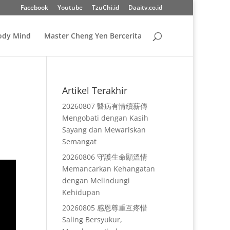
Facebook
Youtube
TzuChi.id
Daaitv.co.id
Body Mind
Master Cheng Yen Bercerita
Artikel Terakhir
20260807 醫病有情續薪傳
Mengobati dengan Kasih
Sayang dan Mewariskan
Semangat
20260806 守護生命顯溫情
Memancarkan Kehangatan
dengan Melindungi
Kehidupan
20260805 感恩尊重互疼惜
Saling Bersyukur,