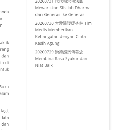
20260731 代代相承傳法脈
Mewariskan Silsilah Dharma
 noda
dari Generasi ke Generasi
ar
20260730 大愛醫護暖杏林 Tim
an
Medis Memberikan
Kehangatan dengan Cinta
ktik
Kasih Agung
orang
20260729 崇德感恩傳善念
, dan
Membina Rasa Syukur dan
ih di
Niat Baik
untuk
 Buku
dalam
lagi,
 kita
 dan