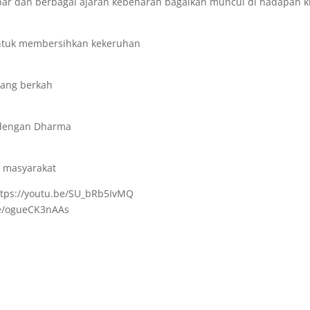
ebar dan berbagai ajaran kebenaran bagaikan muncul di hadapan ki
ntuk membersihkan kekeruhan
dang berkah
 dengan Dharma
 masyarakat
ttps://youtu.be/SU_bRb5IvMQ
.be/ogueCK3nAAs