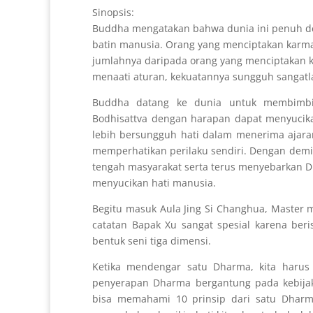
Sinopsis:
Buddha mengatakan bahwa dunia ini penuh de
batin manusia. Orang yang menciptakan karma
jumlahnya daripada orang yang menciptakan 
menaati aturan, kekuatannya sungguh sangatlah 
Buddha datang ke dunia untuk membimbing
Bodhisattva dengan harapan dapat menyucika
lebih bersungguh hati dalam menerima ajaran
memperhatikan perilaku sendiri. Dengan demik
tengah masyarakat serta terus menyebarkan D
menyucikan hati manusia.
Begitu masuk Aula Jing Si Changhua, Master 
catatan Bapak Xu sangat spesial karena be
bentuk seni tiga dimensi.
Ketika mendengar satu Dharma, kita harus
penyerapan Dharma bergantung pada kebijak
bisa memahami 10 prinsip dari satu Dhar