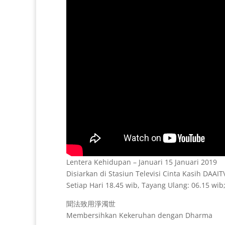
Lentera Kehidupan – Januari 15 Januari 2019
Disiarkan di Stasiun Televisi Cinta Kasih DAAI
Setiap Hari 18.45 wib, Tayang Ulang: 06.15 wib;
聞法致用淨濁世
Membersihkan Kekeruhan dengan Dharma