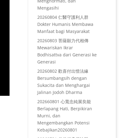
Menghormati, dan
Mengasihi
20260804 仁醫守護利人群
Dokter Humanis Membawa
Manfaat bagi Masyarakat
20260803 菩薩願力代相傳
Mewariskan Ikrar
Bodhisattva dari Generasi ke
Generasi
20260802 歡喜付出惜法緣
Bersumbangsih dengan
Sukacita dan Menghargai
Jalinan Jodoh Dharma
202660801 心寬念純展良能
Berlapang Hati, Berpikiran
Murni, dan
Mengembangkan Potensi
Kebajikan20260801