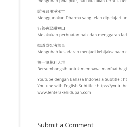
mengubah pola pikir, hati kita akan terbuka l
聞法致用淨濁世
Menggunakan Dharma yang telah dipelajari u
行善去惡耕福田
Melakukan perbuatan baik dan menggarap la
轉識成智法無量
Mengubah kesadaran menjadi kebijaksanaan
捨一得萬利人群
Bersumbangsih untuk membawa manfaat bagi
Youtube dengan Bahasa Indonesia Subtitle : h
Youtube with English Subtitle : https://youtu
www.lenterakehidupan.com
Submit a Comment