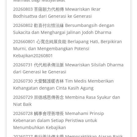
20260803 菩薩願力代相傳 Mewariskan Ikrar
Bodhisattva dari Generasi ke Generasi
20260802 歡喜付出惜法緣 Bersumbangsih dengan
Sukacita dan Menghargai Jalinan Jodoh Dharma
202660801 心寬念純展良能 Berlapang Hati, Berpikiran
Murni, dan Mengembangkan Potensi
Kebajikan20260801
20260731 代代相承傳法脈 Mewariskan Silsilah Dharma
dari Generasi ke Generasi
20260730 大愛醫護暖杏林 Tim Medis Memberikan
Kehangatan dengan Cinta Kasih Agung
20260729 崇德感恩傳善念 Membina Rasa Syukur dan
Niat Baik
20260728 觸事會理善增長 Memahami Prinsip
Kebenaran dalam Setiap Peristiwa untuk
Menumbuhkan Kebajikan
20260727 奉行善法傳大愛 Mempraktikkan Ajaran Bajik