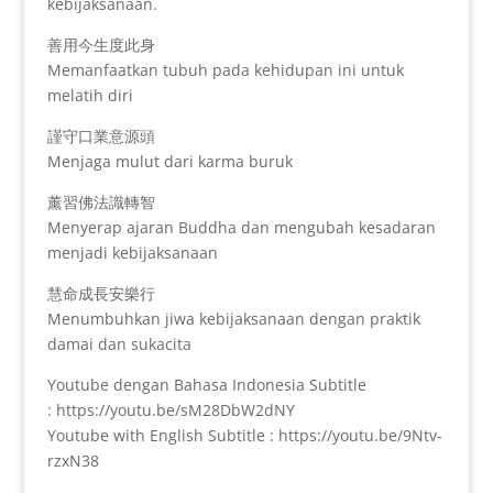
kebijaksanaan.
善用今生度此身
Memanfaatkan tubuh pada kehidupan ini untuk
melatih diri
謹守口業意源頭
Menjaga mulut dari karma buruk
薰習佛法識轉智
Menyerap ajaran Buddha dan mengubah kesadaran
menjadi kebijaksanaan
慧命成長安樂行
Menumbuhkan jiwa kebijaksanaan dengan praktik
damai dan sukacita
Youtube dengan Bahasa Indonesia Subtitle
: https://youtu.be/sM28DbW2dNY
Youtube with English Subtitle : https://youtu.be/9Ntv-
rzxN38