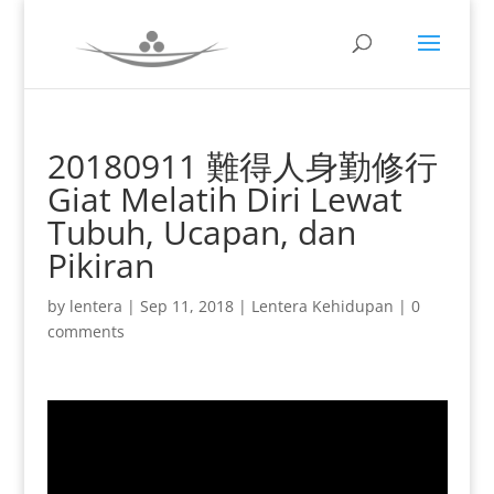
20180911 難得人身勤修行
Giat Melatih Diri Lewat
Tubuh, Ucapan, dan
Pikiran
by
lentera
|
Sep 11, 2018
|
Lentera Kehidupan
|
0
comments