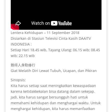
Lentera Kehidupan – 11 September 2018
Disiarkan di Stasiun Televisi Cinta Kasih DAAITV
INDONESIA :
Setiap Hari 18.45 wib, Tayang Ulang: 06.15 wib; 08.45
wib; 22.15 wib
難得人身勤修行
Giat Melatih Diri Lewat Tubuh, Ucapan, dan Pikiran
Sinopsis:
Kita harus setiap saat meningkatkan kewaspadaan
karena ketidakkekalan bisa datang dalam sekejap.
Jadi, kita harus sangat bersungguh hati untuk
memahami kehidupan dan menghargai waktu. Untuk
menghargai kehidupan, kita harus memanfaatkan