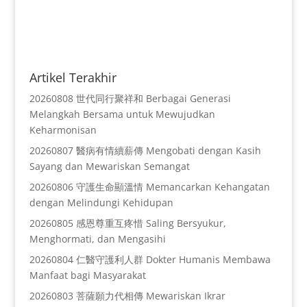
Artikel Terakhir
20260808 世代同行聚祥和 Berbagai Generasi
Melangkah Bersama untuk Mewujudkan
Keharmonisan
20260807 醫病有情續薪傳 Mengobati dengan Kasih
Sayang dan Mewariskan Semangat
20260806 守護生命顯溫情 Memancarkan Kehangatan
dengan Melindungi Kehidupan
20260805 感恩尊重互疼惜 Saling Bersyukur,
Menghormati, dan Mengasihi
20260804 仁醫守護利人群 Dokter Humanis Membawa
Manfaat bagi Masyarakat
20260803 菩薩願力代相傳 Mewariskan Ikrar