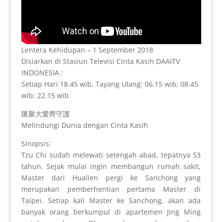
Lentera Kehidupan – 1 September 2018
Disiarkan di Stasiun Televisi Cinta Kasih DAAITV
INDONESIA :
Setiap Hari 18.45 wib, Tayang Ulang: 06.15 wib; 08.45
wib; 22.15 wib
匯聚大愛齊守護
Melindungi Dunia dengan Cinta Kasih
Sinopsis:
Tzu Chi sudah melewati setengah abad, tepatnya 53
tahun. Sejak mulai ingin membangun rumah sakit,
Master dari Hualien pergi ke Sanchong yang
merupakan pemberhentian pertama Master di
Taipei. Setiap kali Master ke Sanchong, akan ada
banyak orang berkumpul di apartemen Jing Ming