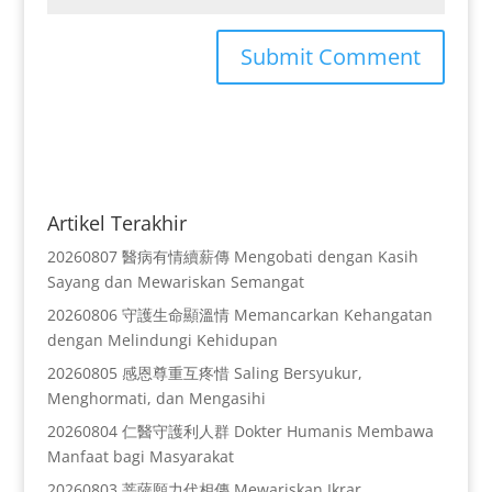
Artikel Terakhir
20260807 醫病有情續薪傳 Mengobati dengan Kasih
Sayang dan Mewariskan Semangat
20260806 守護生命顯溫情 Memancarkan Kehangatan
dengan Melindungi Kehidupan
20260805 感恩尊重互疼惜 Saling Bersyukur,
Menghormati, dan Mengasihi
20260804 仁醫守護利人群 Dokter Humanis Membawa
Manfaat bagi Masyarakat
20260803 菩薩願力代相傳 Mewariskan Ikrar