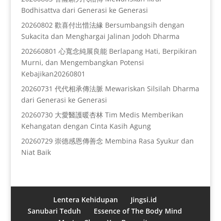
Bodhisattva dari Generasi ke Generasi
20260802 歡喜付出惜法緣 Bersumbangsih dengan
Sukacita dan Menghargai Jalinan Jodoh Dharma
202660801 心寬念純展良能 Berlapang Hati, Berpikiran
Murni, dan Mengembangkan Potensi
Kebajikan20260801
20260731 代代相承傳法脈 Mewariskan Silsilah Dharma
dari Generasi ke Generasi
20260730 大愛醫護暖杏林 Tim Medis Memberikan
Kehangatan dengan Cinta Kasih Agung
20260729 崇德感恩傳善念 Membina Rasa Syukur dan
Niat Baik
Lentera Kehidupan
Jingsi.id
Sanubari Teduh
Essence of The Body Mind