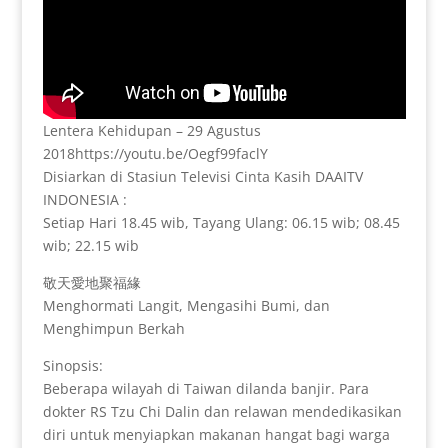
Lentera Kehidupan – 29 Agustus
2018https://youtu.be/Oegf99faclY
Disiarkan di Stasiun Televisi Cinta Kasih DAAITV
INDONESIA :
Setiap Hari 18.45 wib, Tayang Ulang: 06.15 wib; 08.45
wib; 22.15 wib
敬天愛地聚福緣
Menghormati Langit, Mengasihi Bumi, dan
Menghimpun Berkah
Sinopsis:
Beberapa wilayah di Taiwan dilanda banjir. Para
dokter RS Tzu Chi Dalin dan relawan mendedikasikan
diri untuk menyiapkan makanan hangat bagi warga