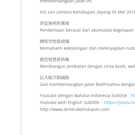
membentangkan jalan ini.
Inti sari Lentera Kehidupan_tayang 05 Mei 201
苦從無明所累積
Penderitaan berasal dari akumulasi kegelapan
體悟空性除煩惱
Memahami kekosongan dan melenyapkan noda
慈悲智慧搭拱橋
Membangun jembatan dengan cinta kasih, wela
以大願力勤鋪路
Giat membentangkan Jalan Bodhisattva dengan
Youtube dengan Bahasa Indonesia Subtitle :
h
Youtube with English Subtitle :
https://youtu.
http://www.lenterakehidupan.com