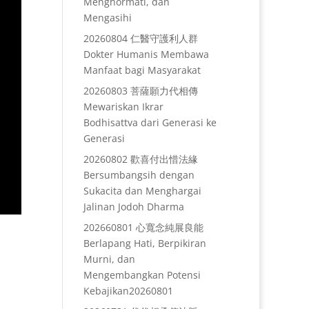
Menghormati, dan
Mengasihi
20260804 仁醫守護利人群
Dokter Humanis Membawa
Manfaat bagi Masyarakat
20260803 菩薩願力代相傳
Mewariskan Ikrar
Bodhisattva dari Generasi ke
Generasi
20260802 歡喜付出惜法緣
Bersumbangsih dengan
Sukacita dan Menghargai
Jalinan Jodoh Dharma
202660801 心寬念純展良能
Berlapang Hati, Berpikiran
Murni, dan
Mengembangkan Potensi
Kebajikan20260801