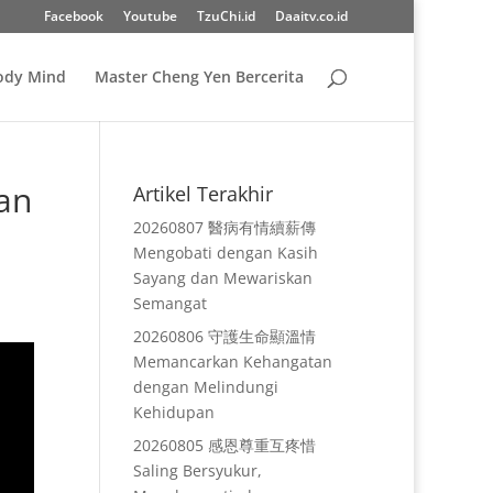
Facebook
Youtube
TzuChi.id
Daaitv.co.id
Body Mind
Master Cheng Yen Bercerita
an
Artikel Terakhir
20260807 醫病有情續薪傳
Mengobati dengan Kasih
Sayang dan Mewariskan
Semangat
20260806 守護生命顯溫情
Memancarkan Kehangatan
dengan Melindungi
Kehidupan
20260805 感恩尊重互疼惜
Saling Bersyukur,