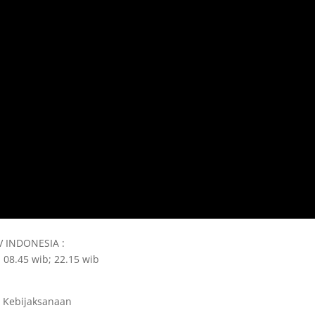
TV INDONESIA :
 08.45 wib; 22.15 wib
 Kebijaksanaan