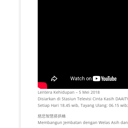
Lentera Kehidupan – 5 Mei 2018
Disiarkan di Stasiun Televisi Cinta Kasih DAAI
Setiap Hari 18.45 wib, Tayang Ulang: 06.15 wib;
慈悲智慧搭拱橋
Membangun Jembatan dengan Welas Asih dan