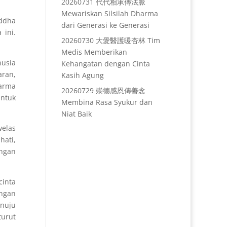
20260731 代代相承傳法脈
Mewariskan Silsilah Dharma
uddha
dari Generasi ke Generasi
 ini.
20260730 大愛醫護暖杏林 Tim
Medis Memberikan
nusia
Kehangatan dengan Cinta
aran,
Kasih Agung
karma
20260729 崇德感恩傳善念
Untuk
Membina Rasa Syukur dan
Niat Baik
welas
hati,
ongan
cinta
ngan
enuju
urut