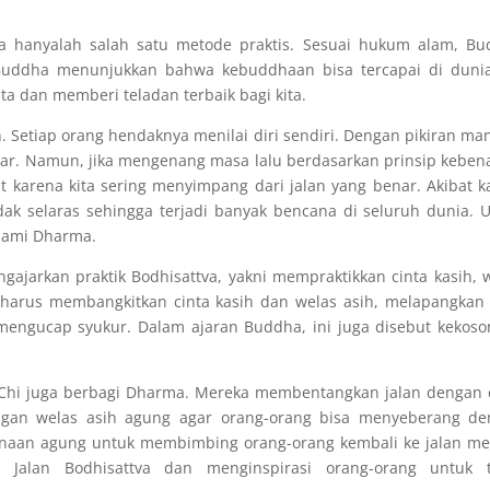
a hanyalah salah satu metode praktis. Sesuai hukum alam, B
. Buddha menunjukkan bahwa kebuddhaan bisa tercapai di dunia
ta dan memberi teladan terbaik bagi kita.
. Setiap orang hendaknya menilai diri sendiri. Dengan pikiran ma
ar. Namun, jika mengenang masa lalu berdasarkan prinsip keben
t karena kita sering menyimpang dari jalan yang benar. Akibat 
dak selaras sehingga terjadi banyak bencana di seluruh dunia. 
lami Dharma.
gajarkan praktik Bodhisattva, yakni mempraktikkan cinta kasih, 
a harus membangkitkan cinta kasih dan welas asih, melapangkan 
engucap syukur. Dalam ajaran Buddha, ini juga disebut kekos
 Chi juga berbagi Dharma. Mereka membentangkan jalan dengan 
an welas asih agung agar orang-orang bisa menyeberang de
anaan agung untuk membimbing orang-orang kembali ke jalan m
 Jalan Bodhisattva dan menginspirasi orang-orang untuk t