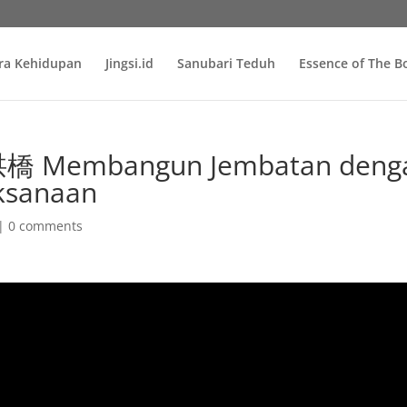
ra Kehidupan
Jingsi.id
Sanubari Teduh
Essence of The 
 Membangun Jembatan deng
aksanaan
|
0 comments