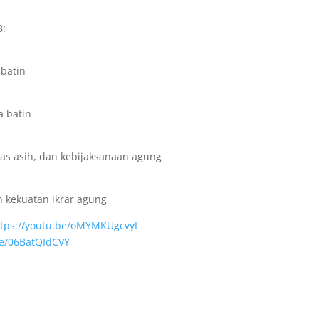
8:
 batin
 batin
s asih, dan kebijaksanaan agung
 kekuatan ikrar agung
ttps://youtu.be/oMYMKUgcvyI
be/06BatQIdCVY