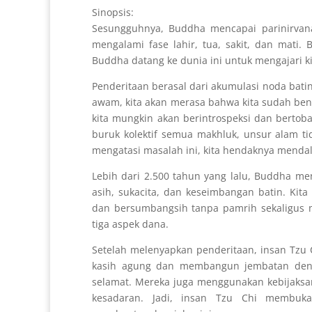
Sinopsis:
Sesungguhnya, Buddha mencapai parinirvan
mengalami fase lahir, tua, sakit, dan mati
Buddha datang ke dunia ini untuk mengajari ki
Penderitaan berasal dari akumulasi noda batin
awam, kita akan merasa bahwa kita sudah ben
kita mungkin akan berintrospeksi dan bertoba
buruk kolektif semua makhluk, unsur alam ti
mengatasi masalah ini, kita hendaknya menda
Lebih dari 2.500 tahun yang lalu, Buddha men
asih, sukacita, dan keseimbangan batin. Kit
dan bersumbangsih tanpa pamrih sekaligus m
tiga aspek dana.
Setelah melenyapkan penderitaan, insan Tzu
kasih agung dan membangun jembatan deng
selamat. Mereka juga menggunakan kebijaks
kesadaran. Jadi, insan Tzu Chi membuka