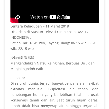
Lentera Kehidupan – 11 Maret 2018
Disiarkan di Stasiun Televisi Cinta Kasih DAAITV
INDONESIA :
Setiap Hari 18.45 wib, Tayang Ulang: 06.15 wib; 08.45
wib; 22.15 wib
少欲知足造福緣
Mengendalikan Nafsu Keinginan, Berpuas Diri, dan
Menjalin Jodoh Baik
Sinopsis:
Di seluruh dunia, terjadi banyak bencana alam akibat
aktivitas manusia. Eksploitasi air tanah dan
penebangan hutan yang berlebihan telah merusak
konservasi tanah dan air. Saat turun hujan deras,
tanah tidak bisa menyerap air sehingga terjadilah