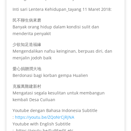
Inti sari Lentera Kehidupan_tayang 11 Maret 2018:
民不聊生病來磨
Banyak orang hidup dalam kondisi sulit dan
menderita penyakit
少欲知足造福緣
Mengendalikan nafsu keinginan, berpuas diri, dan
menjalin jodoh baik
愛心捐贈潤大地
Berdonasi bagi korban gempa Hualien
克服萬難建新村
Mengatasi segala kesulitan untuk membangun
kembali Desa Cuiluan
Youtube dengan Bahasa Indonesia Subtitle
:
https://youtu.be/ZQoNrCjRjNA
Youtube with English Subtitle
: https://youtu.be/Su95edX-etc