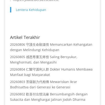
Lentera Kehidupan
Artikel Terakhir
20260806 守護生命顯溫情 Memancarkan Kehangatan
dengan Melindungi Kehidupan
20260805 感恩尊重互疼惜 Saling Bersyukur,
Menghormati, dan Mengasihi
20260804 仁醫守護利人群 Dokter Humanis Membawa
Manfaat bagi Masyarakat
20260803 菩薩願力代相傳 Mewariskan Ikrar
Bodhisattva dari Generasi ke Generasi
20260802 歡喜付出惜法緣 Bersumbangsih dengan
Sukacita dan Menghargai Jalinan Jodoh Dharma