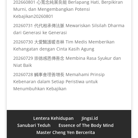
202660801 心寬念純展良能 Berlapang Hati, Berpikiran
Murni, dan Mengembangkan Potensi
Kebajikan20260801
20260731 代代相承傳法脈 Mewariskan Silsilah Dharma
dari Generasi ke Generasi
20260730 大愛醫護暖杏林 Tim Medis Memberikan
Kehangatan dengan Cinta Kasih Agung
20260729 崇德感恩傳善念 Membina Rasa Syukur dan
Niat Baik
20260728 觸事會理善增長 Memahami Prinsip
Kebenaran dalam Setiap Peristiwa untuk
Menumbuhkan Kebajikan
Lentera Kehidupan
Jingsi.id
Sanubari Teduh
Essence of The Body Mind
Master Cheng Yen Bercerita