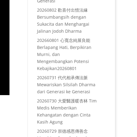
Generasi
20260802 歡喜付出惜法緣
Bersumbangsih dengan
Sukacita dan Menghargai
Jalinan Jodoh Dharma
202660801 心寬念純展良能
Berlapang Hati, Berpikiran
Murni, dan
Mengembangkan Potensi
Kebajikan20260801
20260731 代代相承傳法脈
Mewariskan Silsilah Dharma
dari Generasi ke Generasi
20260730 大愛醫護暖杏林 Tim
Medis Memberikan
Kehangatan dengan Cinta
Kasih Agung
20260729 崇德感恩傳善念