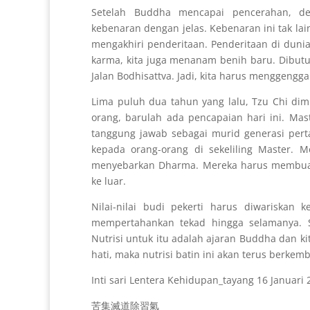
Setelah Buddha mencapai pencerahan, de
kebenaran dengan jelas. Kebenaran ini tak lai
mengakhiri penderitaan. Penderitaan di dunia
karma, kita juga menanam benih baru. Dibut
Jalan Bodhisattva. Jadi, kita harus menggeng
Lima puluh dua tahun yang lalu, Tzu Chi dim
orang, barulah ada pencapaian hari ini. Ma
tanggung jawab sebagai murid generasi per
kepada orang-orang di sekeliling Master. 
menyebarkan Dharma. Mereka harus membuat
ke luar.
Nilai-nilai budi pekerti harus diwariska
mempertahankan tekad hingga selamanya. 
Nutrisi untuk itu adalah ajaran Buddha dan kit
hati, maka nutrisi batin ini akan terus berkemb
Inti sari Lentera Kehidupan_tayang 16 Januari 
苦集滅道除習氣