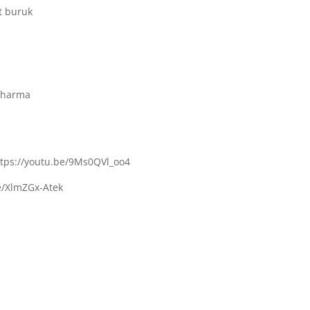
t buruk
Dharma
ttps://youtu.be/9Ms0QVl_oo4
be/XlmZGx-Atek