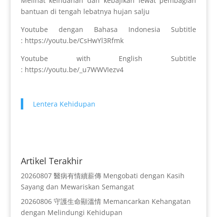
Melihat keindahan dan kebajikan lewat pembagian
bantuan di tengah lebatnya hujan salju
Youtube dengan Bahasa Indonesia Subtitle
: https://youtu.be/CsHwYl3Rfmk
Youtube with English Subtitle
: https://youtu.be/_u7WWVIezv4
Lentera Kehidupan
Artikel Terakhir
20260807 醫病有情續薪傳 Mengobati dengan Kasih
Sayang dan Mewariskan Semangat
20260806 守護生命顯溫情 Memancarkan Kehangatan
dengan Melindungi Kehidupan