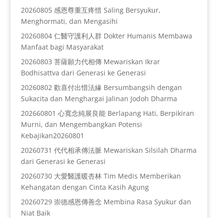
20260805 感恩尊重互疼惜 Saling Bersyukur,
Menghormati, dan Mengasihi
20260804 仁醫守護利人群 Dokter Humanis Membawa
Manfaat bagi Masyarakat
20260803 菩薩願力代相傳 Mewariskan Ikrar
Bodhisattva dari Generasi ke Generasi
20260802 歡喜付出惜法緣 Bersumbangsih dengan
Sukacita dan Menghargai Jalinan Jodoh Dharma
202660801 心寬念純展良能 Berlapang Hati, Berpikiran
Murni, dan Mengembangkan Potensi
Kebajikan20260801
20260731 代代相承傳法脈 Mewariskan Silsilah Dharma
dari Generasi ke Generasi
20260730 大愛醫護暖杏林 Tim Medis Memberikan
Kehangatan dengan Cinta Kasih Agung
20260729 崇德感恩傳善念 Membina Rasa Syukur dan
Niat Baik