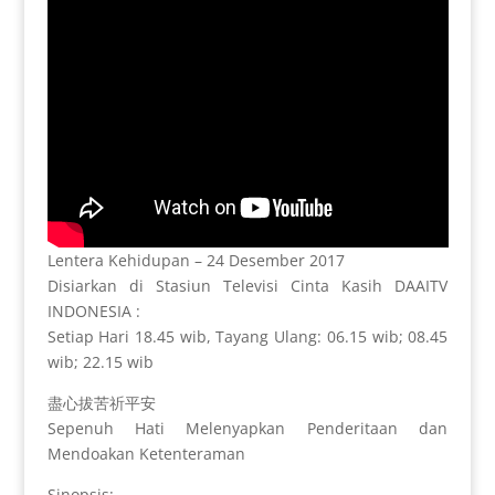
Lentera Kehidupan – 24 Desember 2017
Disiarkan di Stasiun Televisi Cinta Kasih DAAITV
INDONESIA :
Setiap Hari 18.45 wib, Tayang Ulang: 06.15 wib; 08.45
wib; 22.15 wib
盡心拔苦祈平安
Sepenuh Hati Melenyapkan Penderitaan dan
Mendoakan Ketenteraman
Sinopsis: