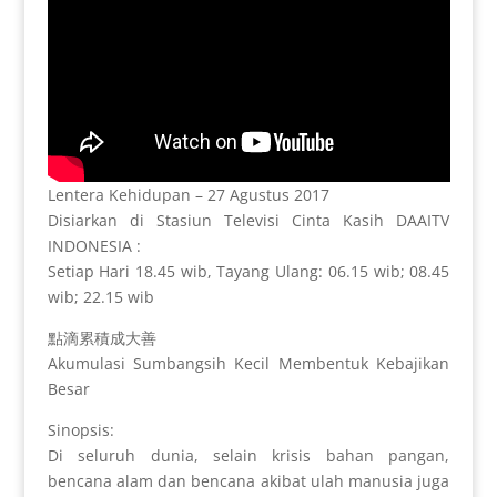
Lentera Kehidupan – 27 Agustus 2017
Disiarkan di Stasiun Televisi Cinta Kasih DAAITV
INDONESIA :
Setiap Hari 18.45 wib, Tayang Ulang: 06.15 wib; 08.45
wib; 22.15 wib
點滴累積成大善
Akumulasi Sumbangsih Kecil Membentuk Kebajikan
Besar
Sinopsis:
Di seluruh dunia, selain krisis bahan pangan,
bencana alam dan bencana akibat ulah manusia juga