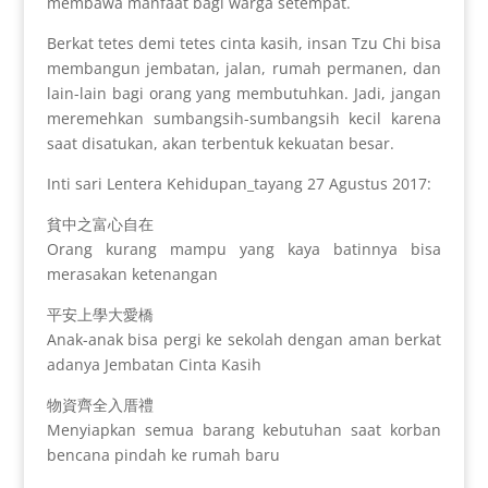
membawa manfaat bagi warga setempat.
Berkat tetes demi tetes cinta kasih, insan Tzu Chi bisa
membangun jembatan, jalan, rumah permanen, dan
lain-lain bagi orang yang membutuhkan. Jadi, jangan
meremehkan sumbangsih-sumbangsih kecil karena
saat disatukan, akan terbentuk kekuatan besar.
Inti sari Lentera Kehidupan_tayang 27 Agustus 2017:
貧中之富心自在
Orang kurang mampu yang kaya batinnya bisa
merasakan ketenangan
平安上學大愛橋
Anak-anak bisa pergi ke sekolah dengan aman berkat
adanya Jembatan Cinta Kasih
物資齊全入厝禮
Menyiapkan semua barang kebutuhan saat korban
bencana pindah ke rumah baru