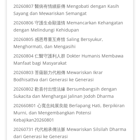
20260807 醫病有情續薪傳 Mengobati dengan Kasih
Sayang dan Mewariskan Semangat
20260806 守護生命顯溫情 Memancarkan Kehangatan
dengan Melindungi Kehidupan
20260805 感恩尊重互疼惜 Saling Bersyukur,
Menghormati, dan Mengasihi
20260804 仁醫守護利人群 Dokter Humanis Membawa
Manfaat bagi Masyarakat
20260803 菩薩願力代相傳 Mewariskan Ikrar
Bodhisattva dari Generasi ke Generasi
20260802 歡喜付出惜法緣 Bersumbangsih dengan
Sukacita dan Menghargai Jalinan Jodoh Dharma
202660801 心寬念純展良能 Berlapang Hati, Berpikiran
Murni, dan Mengembangkan Potensi
Kebajikan20260801
20260731 代代相承傳法脈 Mewariskan Silsilah Dharma
dari Generasi ke Generasi