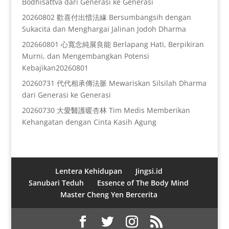
Bodhisattva dari Generasi ke Generasi
20260802 歡喜付出惜法緣 Bersumbangsih dengan
Sukacita dan Menghargai Jalinan Jodoh Dharma
202660801 心寬念純展良能 Berlapang Hati, Berpikiran
Murni, dan Mengembangkan Potensi
Kebajikan20260801
20260731 代代相承傳法脈 Mewariskan Silsilah Dharma
dari Generasi ke Generasi
20260730 大愛醫護暖杏林 Tim Medis Memberikan
Kehangatan dengan Cinta Kasih Agung
Lentera Kehidupan
Jingsi.id
Sanubari Teduh
Essence of The Body Mind
Master Cheng Yen Bercerita