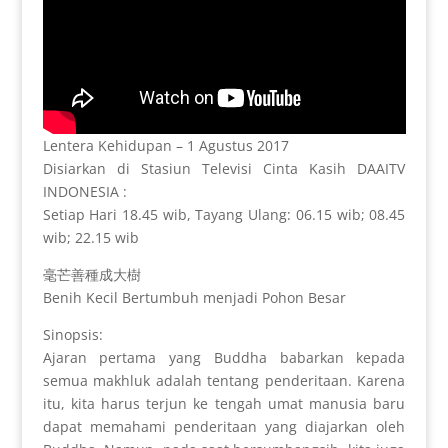
Lentera Kehidupan – 1 Agustus 2017
Disiarkan di Stasiun Televisi Cinta Kasih DAAITV
INDONESIA :
Setiap Hari 18.45 wib, Tayang Ulang: 06.15 wib; 08.45
wib; 22.15 wib
毫芒善種成大樹
Benih Kecil Bertumbuh menjadi Pohon Besar
Sinopsis:
Ajaran pertama yang Buddha babarkan kepada
semua makhluk adalah tentang penderitaan. Karena
itu, kita harus terjun ke tengah umat manusia baru
dapat memahami penderitaan yang diajarkan oleh