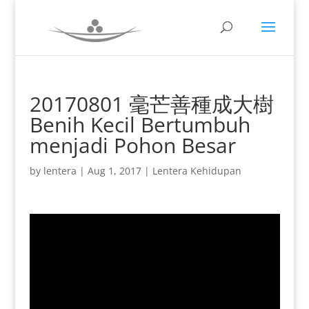
20170801 毫芒善種成大樹
Benih Kecil Bertumbuh
menjadi Pohon Besar
by
lentera
|
Aug 1, 2017
|
Lentera Kehidupan