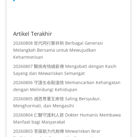
Artikel Terakhir
20260808 世代同行聚祥和 Berbagai Generasi
Melangkah Bersama untuk Mewujudkan
Keharmonisan
20260807 醫病有情續薪傳 Mengobati dengan Kasih
Sayang dan Mewariskan Semangat
20260806 守護生命顯溫情 Memancarkan Kehangatan
dengan Melindungi Kehidupan
20260805 感恩尊重互疼惜 Saling Bersyukur,
Menghormati, dan Mengasihi
20260804 仁醫守護利人群 Dokter Humanis Membawa
Manfaat bagi Masyarakat
20260803 菩薩願力代相傳 Mewariskan Ikrar