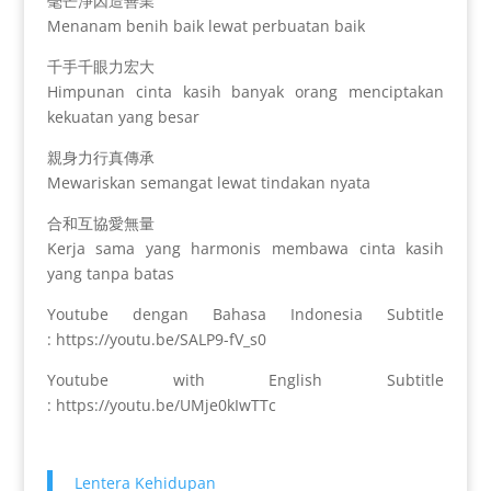
毫芒淨因造善業
Menanam benih baik lewat perbuatan baik
千手千眼力宏大
Himpunan cinta kasih banyak orang menciptakan
kekuatan yang besar
親身力行真傳承
Mewariskan semangat lewat tindakan nyata
合和互協愛無量
Kerja sama yang harmonis membawa cinta kasih
yang tanpa batas
Youtube dengan Bahasa Indonesia Subtitle
: https://youtu.be/SALP9-fV_s0
Youtube with English Subtitle
: https://youtu.be/UMje0kIwTTc
Lentera Kehidupan