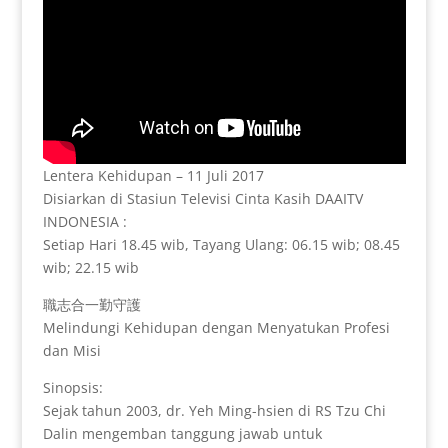
Lentera Kehidupan – 11 Juli 2017
Disiarkan di Stasiun Televisi Cinta Kasih DAAITV
INDONESIA :
Setiap Hari 18.45 wib, Tayang Ulang: 06.15 wib; 08.45
wib; 22.15 wib
職志合一勤守護
Melindungi Kehidupan dengan Menyatukan Profesi
dan Misi
Sinopsis:
Sejak tahun 2003, dr. Yeh Ming-hsien di RS Tzu Chi
Dalin mengemban tanggung jawab untuk