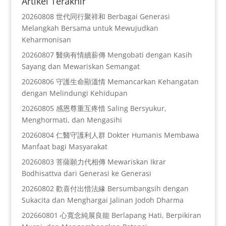
Artikel Terakhir
20260808 世代同行聚祥和 Berbagai Generasi
Melangkah Bersama untuk Mewujudkan
Keharmonisan
20260807 醫病有情續薪傳 Mengobati dengan Kasih
Sayang dan Mewariskan Semangat
20260806 守護生命顯溫情 Memancarkan Kehangatan
dengan Melindungi Kehidupan
20260805 感恩尊重互疼惜 Saling Bersyukur,
Menghormati, dan Mengasihi
20260804 仁醫守護利人群 Dokter Humanis Membawa
Manfaat bagi Masyarakat
20260803 菩薩願力代相傳 Mewariskan Ikrar
Bodhisattva dari Generasi ke Generasi
20260802 歡喜付出惜法緣 Bersumbangsih dengan
Sukacita dan Menghargai Jalinan Jodoh Dharma
202660801 心寬念純展良能 Berlapang Hati, Berpikiran