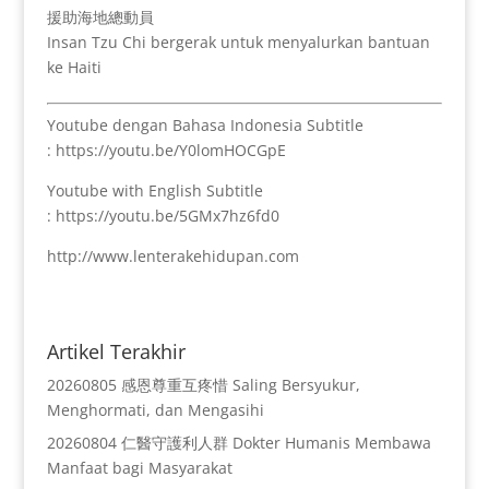
援助海地總動員
Insan Tzu Chi bergerak untuk menyalurkan bantuan
ke Haiti
Youtube dengan Bahasa Indonesia Subtitle
: https://youtu.be/Y0lomHOCGpE
Youtube with English Subtitle
: https://youtu.be/5GMx7hz6fd0
http://www.lenterakehidupan.com
Artikel Terakhir
20260805 感恩尊重互疼惜 Saling Bersyukur,
Menghormati, dan Mengasihi
20260804 仁醫守護利人群 Dokter Humanis Membawa
Manfaat bagi Masyarakat