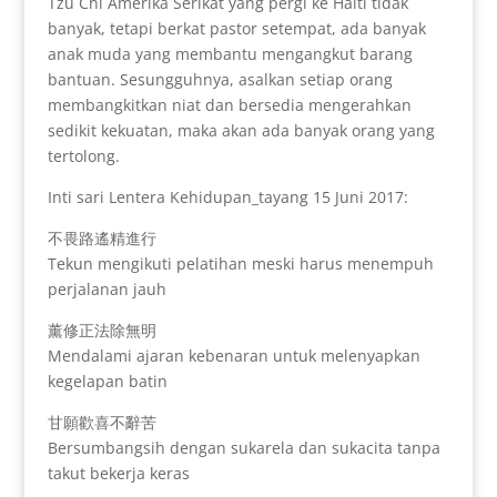
Tzu Chi Amerika Serikat yang pergi ke Haiti tidak
banyak, tetapi berkat pastor setempat, ada banyak
anak muda yang membantu mengangkut barang
bantuan. Sesungguhnya, asalkan setiap orang
membangkitkan niat dan bersedia mengerahkan
sedikit kekuatan, maka akan ada banyak orang yang
tertolong.
Inti sari Lentera Kehidupan_tayang 15 Juni 2017:
不畏路遙精進行
Tekun mengikuti pelatihan meski harus menempuh
perjalanan jauh
薰修正法除無明
Mendalami ajaran kebenaran untuk melenyapkan
kegelapan batin
甘願歡喜不辭苦
Bersumbangsih dengan sukarela dan sukacita tanpa
takut bekerja keras