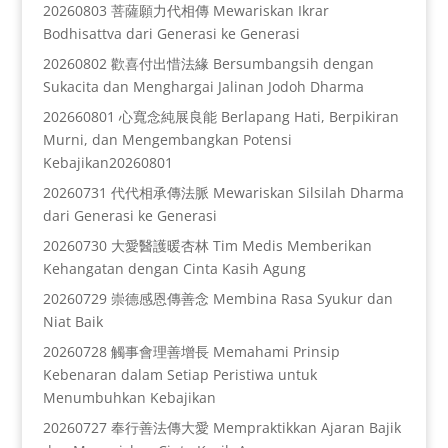
20260803 菩薩願力代相傳 Mewariskan Ikrar
Bodhisattva dari Generasi ke Generasi
20260802 歡喜付出惜法緣 Bersumbangsih dengan
Sukacita dan Menghargai Jalinan Jodoh Dharma
202660801 心寬念純展良能 Berlapang Hati, Berpikiran
Murni, dan Mengembangkan Potensi
Kebajikan20260801
20260731 代代相承傳法脈 Mewariskan Silsilah Dharma
dari Generasi ke Generasi
20260730 大愛醫護暖杏林 Tim Medis Memberikan
Kehangatan dengan Cinta Kasih Agung
20260729 崇德感恩傳善念 Membina Rasa Syukur dan
Niat Baik
20260728 觸事會理善增長 Memahami Prinsip
Kebenaran dalam Setiap Peristiwa untuk
Menumbuhkan Kebajikan
20260727 奉行善法傳大愛 Mempraktikkan Ajaran Bajik