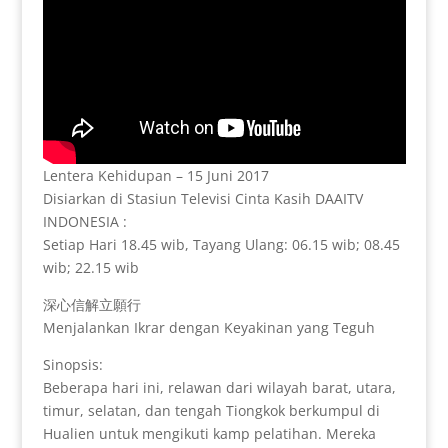
Lentera Kehidupan – 15 Juni 2017
Disiarkan di Stasiun Televisi Cinta Kasih DAAITV
INDONESIA :
Setiap Hari 18.45 wib, Tayang Ulang: 06.15 wib; 08.45
wib; 22.15 wib
深心信解立願行
Menjalankan Ikrar dengan Keyakinan yang Teguh
Sinopsis:
Beberapa hari ini, relawan dari wilayah barat, utara,
timur, selatan, dan tengah Tiongkok berkumpul di
Hualien untuk mengikuti kamp pelatihan. Mereka