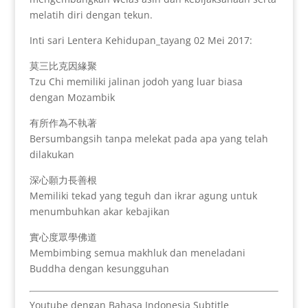
melatih diri dengan tekun.
Inti sari Lentera Kehidupan_tayang 02 Mei 2017:
莫三比克因緣聚
Tzu Chi memiliki jalinan jodoh yang luar biasa
dengan Mozambik
有所作為不執著
Bersumbangsih tanpa melekat pada apa yang telah
dilakukan
深心願力長善根
Memiliki tekad yang teguh dan ikrar agung untuk
menumbuhkan akar kebajikan
實心度眾學佛道
Membimbing semua makhluk dan meneladani
Buddha dengan kesungguhan
Youtube dengan Bahasa Indonesia Subtitle