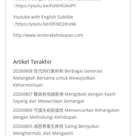
: https://youtu.be/Fid6HlUAdPY
Youtube with English Subtitle
: https://youtu.be/OFzkE2dcekk
http://www.lenterakehidupan.com
Artikel Terakhir
20260808 世代同行聚祥和 Berbagai Generasi
Melangkah Bersama untuk Mewujudkan
Keharmonisan
20260807 醫病有情續薪傳 Mengobati dengan Kasih
Sayang dan Mewariskan Semangat
20260806 守護生命顯溫情 Memancarkan Kehangatan
dengan Melindungi Kehidupan
20260805 感恩尊重互疼惜 Saling Bersyukur,
Menghormati, dan Mengasihi