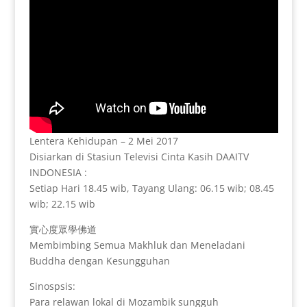
Lentera Kehidupan – 2 Mei 2017
Disiarkan di Stasiun Televisi Cinta Kasih DAAITV
INDONESIA :
Setiap Hari 18.45 wib, Tayang Ulang: 06.15 wib; 08.45
wib; 22.15 wib
實心度眾學佛道
Membimbing Semua Makhluk dan Meneladani
Buddha dengan Kesungguhan
Sinospsis:
Para relawan lokal di Mozambik sungguh