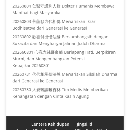
20260804 仁醫守護利人群 Dokter Humanis Membawa
Manfaat bagi Masyarakat
20260803 菩薩願力代相傳 Mewariskan Ikrar
Bodhisattva dari Generasi ke Generasi
20260802 歡喜付出惜法緣 Bersumbangsih dengan
Sukacita dan Menghargai Jalinan Jodoh Dharma
202660801 心寬念純展良能 Berlapang Hati, Berpikiran
Murni, dan Mengembangkan Potensi
Kebajikan20260801
20260731 代代相承傳法脈 Mewariskan Silsilah Dharma
dari Generasi ke Generasi
20260730 大愛醫護暖杏林 Tim Medis Memberikan
Kehangatan dengan Cinta Kasih Agung
Lentera Kehidupan
Jingsi.id