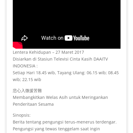
Lentera Kehidupan – 27 Maret 2017
Disiarkan di Stasiun Televisi Cinta Kasih DAAITV
INDONESIA :
Setiap Hari 18.45 wib, Tayang Ulang: 06.15 wib; 08.45
wib; 22.15 wib
悲心入微援苦難
Membangkitkan Welas Asih untuk Meringankan
Penderitaan Sesama
Sinopsis:
Berita tentang pengungsi terus-menerus terdengar.
Pengungsi yang tewas tenggelam saat ingin