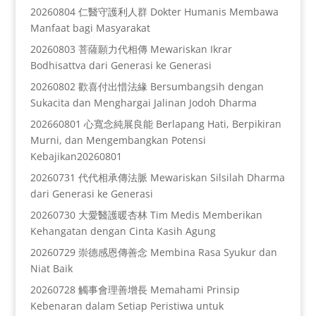
20260804 仁醫守護利人群 Dokter Humanis Membawa
Manfaat bagi Masyarakat
20260803 菩薩願力代相傳 Mewariskan Ikrar
Bodhisattva dari Generasi ke Generasi
20260802 歡喜付出惜法緣 Bersumbangsih dengan
Sukacita dan Menghargai Jalinan Jodoh Dharma
202660801 心寬念純展良能 Berlapang Hati, Berpikiran
Murni, dan Mengembangkan Potensi
Kebajikan20260801
20260731 代代相承傳法脈 Mewariskan Silsilah Dharma
dari Generasi ke Generasi
20260730 大愛醫護暖杏林 Tim Medis Memberikan
Kehangatan dengan Cinta Kasih Agung
20260729 崇德感恩傳善念 Membina Rasa Syukur dan
Niat Baik
20260728 觸事會理善增長 Memahami Prinsip
Kebenaran dalam Setiap Peristiwa untuk