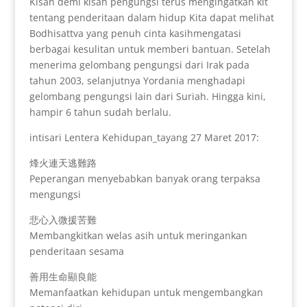
Kisah demi kisah pengungsi terus mengingatkan kit
tentang penderitaan dalam hidup Kita dapat melihat
Bodhisattva yang penuh cinta kasihmengatasi
berbagai kesulitan untuk memberi bantuan. Setelah
menerima gelombang pengungsi dari Irak pada
tahun 2003, selanjutnya Yordania menghadapi
gelombang pengungsi lain dari Suriah. Hingga kini,
hampir 6 tahun sudah berlalu.
intisari Lentera Kehidupan_tayang 27 Maret 2017:
烽火連天逃難路
Peperangan menyebabkan banyak orang terpaksa
mengungsi
悲心入微援苦難
Membangkitkan welas asih untuk meringankan
penderitaan sesama
善用生命顯良能
Memanfaatkan kehidupan untuk mengembangkan