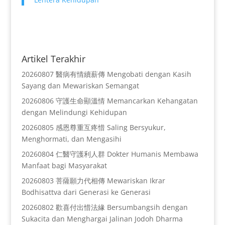
Artikel Terakhir
20260807 醫病有情續薪傳 Mengobati dengan Kasih
Sayang dan Mewariskan Semangat
20260806 守護生命顯溫情 Memancarkan Kehangatan
dengan Melindungi Kehidupan
20260805 感恩尊重互疼惜 Saling Bersyukur,
Menghormati, dan Mengasihi
20260804 仁醫守護利人群 Dokter Humanis Membawa
Manfaat bagi Masyarakat
20260803 菩薩願力代相傳 Mewariskan Ikrar
Bodhisattva dari Generasi ke Generasi
20260802 歡喜付出惜法緣 Bersumbangsih dengan
Sukacita dan Menghargai Jalinan Jodoh Dharma