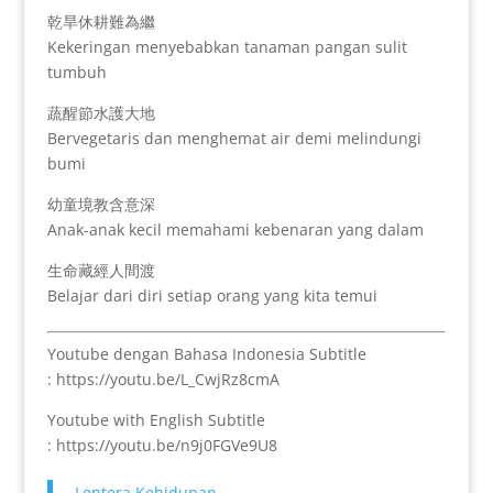
乾旱休耕難為繼
Kekeringan menyebabkan tanaman pangan sulit
tumbuh
蔬醒節水護大地
Bervegetaris dan menghemat air demi melindungi
bumi
幼童境教含意深
Anak-anak kecil memahami kebenaran yang dalam
生命藏經人間渡
Belajar dari diri setiap orang yang kita temui
Youtube dengan Bahasa Indonesia Subtitle
: https://youtu.be/L_CwjRz8cmA
Youtube with English Subtitle
: https://youtu.be/n9j0FGVe9U8
Lentera Kehidupan