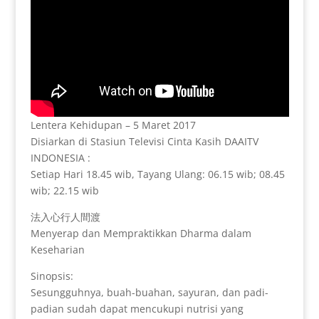
Lentera Kehidupan – 5 Maret 2017
Disiarkan di Stasiun Televisi Cinta Kasih DAAITV
INDONESIA :
Setiap Hari 18.45 wib, Tayang Ulang: 06.15 wib; 08.45
wib; 22.15 wib
法入心行人間渡
Menyerap dan Mempraktikkan Dharma dalam
Keseharian
Sinopsis:
Sesungguhnya, buah-buahan, sayuran, dan padi-
padian sudah dapat mencukupi nutrisi yang