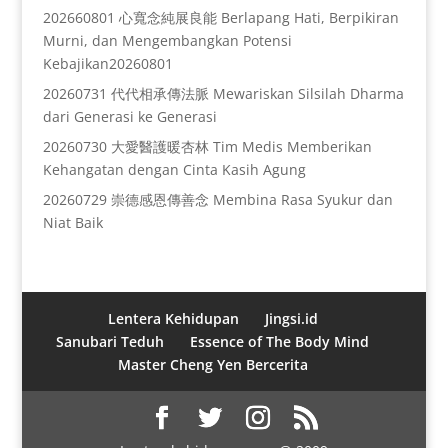
202660801 心寬念純展良能 Berlapang Hati, Berpikiran
Murni, dan Mengembangkan Potensi
Kebajikan20260801
20260731 代代相承傳法脈 Mewariskan Silsilah Dharma
dari Generasi ke Generasi
20260730 大愛醫護暖杏林 Tim Medis Memberikan
Kehangatan dengan Cinta Kasih Agung
20260729 崇德感恩傳善念 Membina Rasa Syukur dan
Niat Baik
Lentera Kehidupan
Jingsi.id
Sanubari Teduh
Essence of The Body Mind
Master Cheng Yen Bercerita