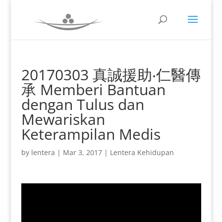
20170303 真誠援助‧仁醫傳
承 Memberi Bantuan
dengan Tulus dan
Mewariskan
Keterampilan Medis
by
lentera
|
Mar 3, 2017
|
Lentera Kehidupan