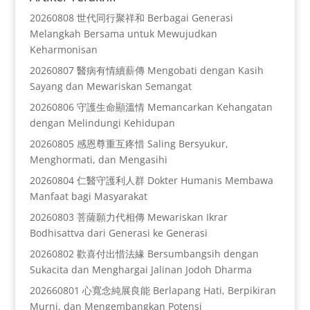
20260808 世代同行聚祥和 Berbagai Generasi
Melangkah Bersama untuk Mewujudkan
Keharmonisan
20260807 醫病有情續薪傳 Mengobati dengan Kasih
Sayang dan Mewariskan Semangat
20260806 守護生命顯溫情 Memancarkan Kehangatan
dengan Melindungi Kehidupan
20260805 感恩尊重互疼惜 Saling Bersyukur,
Menghormati, dan Mengasihi
20260804 仁醫守護利人群 Dokter Humanis Membawa
Manfaat bagi Masyarakat
20260803 菩薩願力代相傳 Mewariskan Ikrar
Bodhisattva dari Generasi ke Generasi
20260802 歡喜付出惜法緣 Bersumbangsih dengan
Sukacita dan Menghargai Jalinan Jodoh Dharma
202660801 心寬念純展良能 Berlapang Hati, Berpikiran
Murni, dan Mengembangkan Potensi