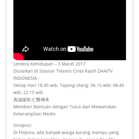
Lentera Kehidupan – 3 Maret 2017
Disiarkan di Stasiun Televisi Cinta Kasih DAAITV
INDONESIA :
Setiap Hari 18.45 wib, Tayang Ulang: 06.15 wib; 08.45
wib; 22.15 wib
真誠援助‧仁醫傳承
Memberi Bantuan dengan Tulus dan Mewariskan
Keterampilan Medis
Sinopsis:
Di Filipina, ada banyak warga kurang mampu yang