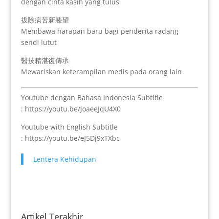
dengan cinta kasih yang tulus
拔除病苦新膝望
Membawa harapan baru bagi penderita radang
sendi lutut
醫技精湛復傳承
Mewariskan keterampilan medis pada orang lain
Youtube dengan Bahasa Indonesia Subtitle
: https://youtu.be/JoaeeJqU4X0
Youtube with English Subtitle
: https://youtu.be/eJ5Dj9xTXbc
Lentera Kehidupan
Artikel Terakhir