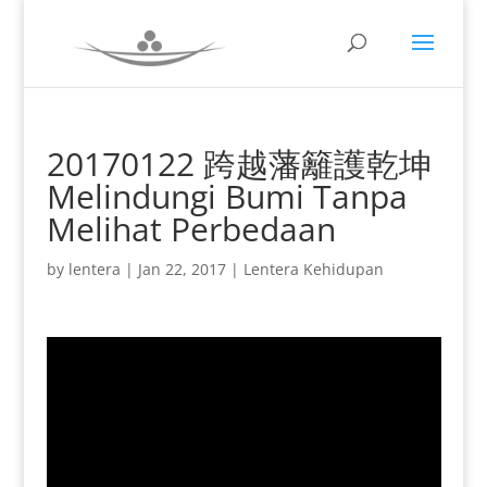
20170122 跨越藩籬護乾坤
Melindungi Bumi Tanpa
Melihat Perbedaan
by
lentera
|
Jan 22, 2017
|
Lentera Kehidupan