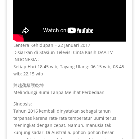
Lentera Kehidupan – 22 Januari 2017
Disiarkan di Stasiun Televisi Cinta Kasih DAAITV
INDONESIA :
Setiap Hari 18.45 wib, Tayang Ulang: 06.15 wib; 08.45
wib; 22.15 wib
跨越藩籬護乾坤
Melindungi Bumi Tanpa Melihat Perbedaan
Sinopsis:
Tahun 2016 kembali dinyatakan sebagai tahun
terpanas karena rata-rata temperatur Bumi terus
meningkat dengan cepat. Namun, manusia tak
kunjung sadar. Di Australia, pohon-pohon besar