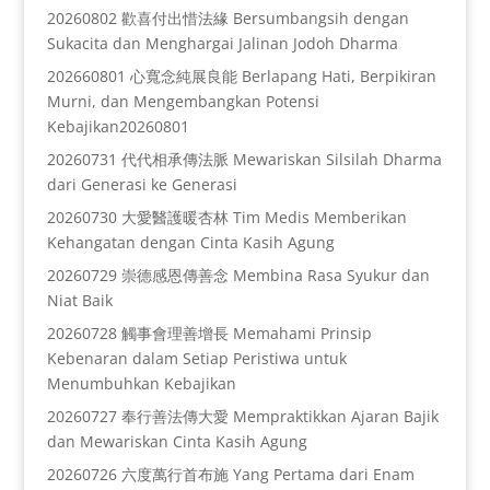
20260802 歡喜付出惜法緣 Bersumbangsih dengan
Sukacita dan Menghargai Jalinan Jodoh Dharma
202660801 心寬念純展良能 Berlapang Hati, Berpikiran
Murni, dan Mengembangkan Potensi
Kebajikan20260801
20260731 代代相承傳法脈 Mewariskan Silsilah Dharma
dari Generasi ke Generasi
20260730 大愛醫護暖杏林 Tim Medis Memberikan
Kehangatan dengan Cinta Kasih Agung
20260729 崇德感恩傳善念 Membina Rasa Syukur dan
Niat Baik
20260728 觸事會理善增長 Memahami Prinsip
Kebenaran dalam Setiap Peristiwa untuk
Menumbuhkan Kebajikan
20260727 奉行善法傳大愛 Mempraktikkan Ajaran Bajik
dan Mewariskan Cinta Kasih Agung
20260726 六度萬行首布施 Yang Pertama dari Enam