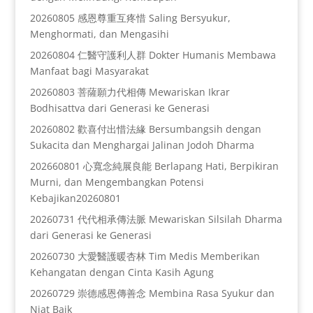
20260805 感恩尊重互疼惜 Saling Bersyukur,
Menghormati, dan Mengasihi
20260804 仁醫守護利人群 Dokter Humanis Membawa
Manfaat bagi Masyarakat
20260803 菩薩願力代相傳 Mewariskan Ikrar
Bodhisattva dari Generasi ke Generasi
20260802 歡喜付出惜法緣 Bersumbangsih dengan
Sukacita dan Menghargai Jalinan Jodoh Dharma
202660801 心寬念純展良能 Berlapang Hati, Berpikiran
Murni, dan Mengembangkan Potensi
Kebajikan20260801
20260731 代代相承傳法脈 Mewariskan Silsilah Dharma
dari Generasi ke Generasi
20260730 大愛醫護暖杏林 Tim Medis Memberikan
Kehangatan dengan Cinta Kasih Agung
20260729 崇德感恩傳善念 Membina Rasa Syukur dan
Niat Baik