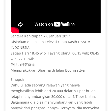
Lentera Kehidupan – 6 Januari 2017
Disiarkan di Stasiun Televisi Cinta Kasih DAAITV
INDONESIA :
Setiap Hari 18.45 wib, Tayang Ulang: 06.15 wib; 08.45
wib; 22.15 wib
依法力行菩薩道
Mempraktikkan Dharma di Jalan Bodhisattva
Sinopsis:
Dahulu, ada seorang relawan yang hanya
menghasilkan lebih dari 20.000 dolar NT per bulan,
tetapi menyumbangkan 30.000 dolar NT per bulan.
Bagaimana dia bisa menyumbangkan uang lebih
banyak dari penghasilannya? Ternyata, dia menyekat