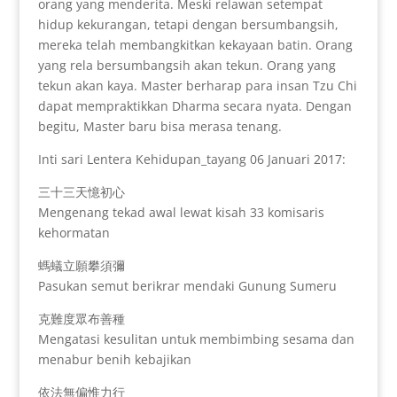
orang yang menderita. Meski relawan setempat
hidup kekurangan, tetapi dengan bersumbangsih,
mereka telah membangkitkan kekayaan batin. Orang
yang rela bersumbangsih akan tekun. Orang yang
tekun akan kaya. Master berharap para insan Tzu Chi
dapat mempraktikkan Dharma secara nyata. Dengan
begitu, Master baru bisa merasa tenang.
Inti sari Lentera Kehidupan_tayang 06 Januari 2017:
三十三天憶初心
Mengenang tekad awal lewat kisah 33 komisaris
kehormatan
螞蟻立願攀須彌
Pasukan semut berikrar mendaki Gunung Sumeru
克難度眾布善種
Mengatasi kesulitan untuk membimbing sesama dan
menabur benih kebajikan
依法無偏惟力行