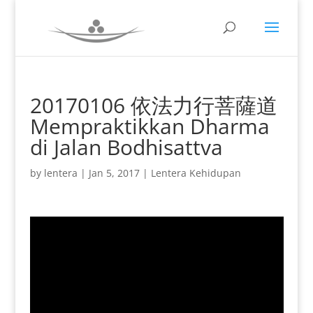
20170106 依法力行菩薩道
Mempraktikkan Dharma
di Jalan Bodhisattva
by
lentera
|
Jan 5, 2017
|
Lentera Kehidupan