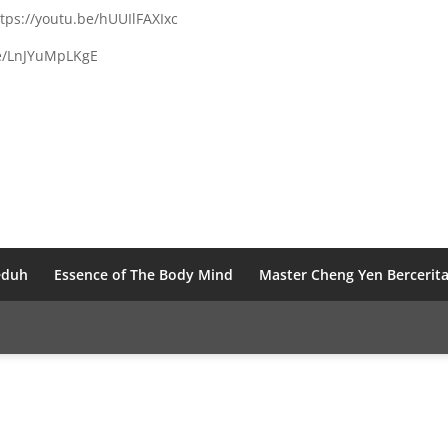
tps://youtu.be/hUUIlFAXIxc
.be/LnJYuMpLKgE
eduh
Essence of The Body Mind
Master Cheng Yen Bercerit