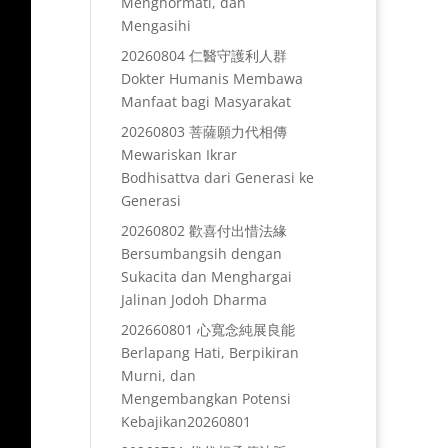
Menghormati, dan
Mengasihi
20260804 仁醫守護利人群
Dokter Humanis Membawa
Manfaat bagi Masyarakat
20260803 菩薩願力代相傳
Mewariskan Ikrar
Bodhisattva dari Generasi ke
Generasi
20260802 歡喜付出惜法緣
Bersumbangsih dengan
Sukacita dan Menghargai
Jalinan Jodoh Dharma
202660801 心寬念純展良能
Berlapang Hati, Berpikiran
Murni, dan
Mengembangkan Potensi
Kebajikan20260801