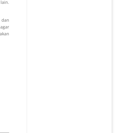
lain.
i dan
 agar
takan