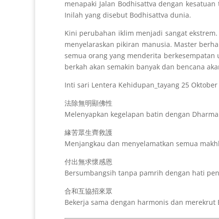
menapaki Jalan Bodhisattva dengan kesatuan 
Inilah yang disebut Bodhisattva dunia.
Kini perubahan iklim menjadi sangat ekstrem.
menyelaraskan pikiran manusia. Master berhar
semua orang yang menderita berkesempatan un
berkah akan semakin banyak dan bencana aka
Inti sari Lentera Kehidupan_tayang 25 Oktober
法除無明顯佛性
Melenyapkan kegelapan batin dengan Dharma
緣苦眾生齊救護
Menjangkau dan menyelamatkan semua makhl
付出無求懷感恩
Bersumbangsih tanpa pamrih dengan hati pen
合和互協招來眾
Bekerja sama dengan harmonis dan merekrut 