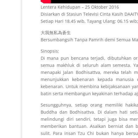
Lentera Kehidupan – 25 Oktober 2016
Disiarkan di Stasiun Televisi Cinta Kasih DAAI
Setiap Hari 18.45 wib, Tayang Ulang: 06.15 wib;
大我無私為蒼生
Bersumbangsih Tanpa Pamrih demi Semua Ma
Sinopsis:
Di mana pun bencana terjadi, dibutuhkan or
semua makhluk di seluruh alam semesta. Yan
menapaki Jalan Bodhisattva, mereka tela
menunjukkan kebenaran kepada manusia 
kebenaran. Untuk membina kebijaksanaan ya
batin serta membangun keyakinan terhadap a
Sesungguhnya, setiap orang memiliki haki
Buddha dan Bodhisattva. Di dalam hati set
melindungi diri sendiri, tetapi juga bisa
memberikan bantuan. Asalkan berniat dan 
sulit. Para insan Tzu Chi bukan hanya bers