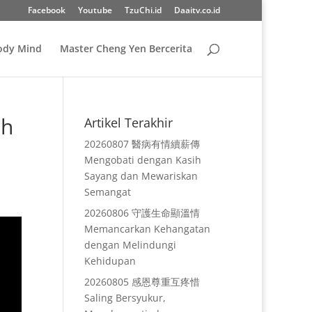
Facebook
Youtube
TzuChi.id
Daaitv.co.id
Body Mind
Master Cheng Yen Bercerita
ih
Artikel Terakhir
20260807 醫病有情續薪傳
Mengobati dengan Kasih
Sayang dan Mewariskan
Semangat
20260806 守護生命顯溫情
Memancarkan Kehangatan
dengan Melindungi
Kehidupan
20260805 感恩尊重互疼惜
Saling Bersyukur,