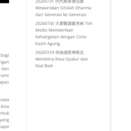
20260731 代代相承傳法脈
Mewariskan Silsilah Dharma
dari Generasi ke Generasi
20260730 大愛醫護暖杏林 Tim
Medis Memberikan
Kehangatan dengan Cinta
Kasih Agung
20260729 崇德感恩傳善念
 bagi
Membina Rasa Syukur dan
engan
Niat Baik
 dan
hami
lapan
pada
 bisa
untuk
yang
dapat