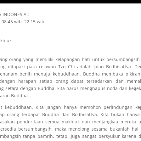
TV INDONESIA :
 08.45 wib; 22.15 wib
khluk
ang-orang yang memiliki kelapangan hati untuk bersumbangsih
g ditapaki para relawan Tzu Chi adalah Jalan Bodhisattva. D
h menanam benih menuju kebuddhaan. Buddha membuka pikiran
dengan harapan setiap orang dapat tersadarkan dan mema
ng setara dengan Buddha, kita harus menghapus noda dan kege
jaran Buddha.
kat kebuddhaan. Kita jangan hanya memohon perlindungan ke
iap orang terdapat Buddha dan Bodhisattva. Kita bukan hanya
 merasakan penderitaan semua makhluk dan menjangkau mereka 
bersedia bersumbangsih, maka menolong sesama bukanlah hal 
umbangsih tanpa pamrih, tetapi juga sangat bersyukur karena 