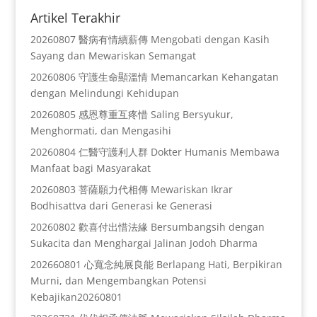
Artikel Terakhir
20260807 醫病有情續薪傳 Mengobati dengan Kasih
Sayang dan Mewariskan Semangat
20260806 守護生命顯溫情 Memancarkan Kehangatan
dengan Melindungi Kehidupan
20260805 感恩尊重互疼惜 Saling Bersyukur,
Menghormati, dan Mengasihi
20260804 仁醫守護利人群 Dokter Humanis Membawa
Manfaat bagi Masyarakat
20260803 菩薩願力代相傳 Mewariskan Ikrar
Bodhisattva dari Generasi ke Generasi
20260802 歡喜付出惜法緣 Bersumbangsih dengan
Sukacita dan Menghargai Jalinan Jodoh Dharma
202660801 心寬念純展良能 Berlapang Hati, Berpikiran
Murni, dan Mengembangkan Potensi
Kebajikan20260801