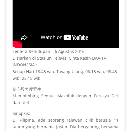
Lentera Kehidupan – 6 Agustus 2016
Disiarkan di Stasiun Televisi Cinta Kasih DAAITV
INDONESIA :
Setiap Hari 18.45 wib, Tayang Ulang: 06.15 wib; 08.45
wib; 22.15 wib
信心毅力度群生
Membimbing Semua Makhluk dengan Percaya Diri
dan Ulet
Sinopsis:
Di Filipina, ada seorang relawan cilik berusia 11
tahun yang bernama Justin. Dia bergabung bersama