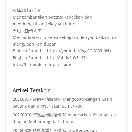
發揮潛能心富足
Mengembangkan potensi kebajikan dan
membangkitkan kekayaan batin
善用良能轉人生
Memanfaatkan potensi kebajikan dengan baik
untuk
mengubah kehidupan
Bahasa Subtitle : https://youtu.be/WgGGWVXb0Nk
English Subtitle : http://bit.ly/1Q3127d
http://lenterakehidupan.com/
Artikel Terakhir
20260807 醫病有情續薪傳 Mengobati dengan Kasih
Sayang dan Mewariskan Semangat
20260806 守護生命顯溫情 Memancarkan Kehangatan
dengan Melindungi Kehidupan
20260805 感恩尊重互疼惜 Saling Bersyukur,