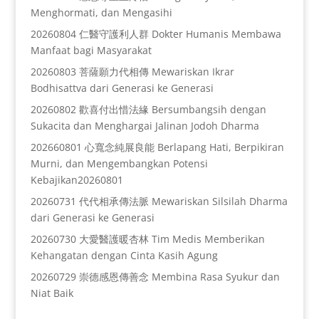
Menghormati, dan Mengasihi
20260804 仁醫守護利人群 Dokter Humanis Membawa
Manfaat bagi Masyarakat
20260803 菩薩願力代相傳 Mewariskan Ikrar
Bodhisattva dari Generasi ke Generasi
20260802 歡喜付出惜法緣 Bersumbangsih dengan
Sukacita dan Menghargai Jalinan Jodoh Dharma
202660801 心寬念純展良能 Berlapang Hati, Berpikiran
Murni, dan Mengembangkan Potensi
Kebajikan20260801
20260731 代代相承傳法脈 Mewariskan Silsilah Dharma
dari Generasi ke Generasi
20260730 大愛醫護暖杏林 Tim Medis Memberikan
Kehangatan dengan Cinta Kasih Agung
20260729 崇德感恩傳善念 Membina Rasa Syukur dan
Niat Baik