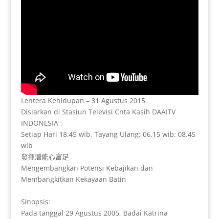
Lentera Kehidupan – 31 Agustus 2015
Disiarkan di Stasiun Televisi Cnta Kasih DAAITV
INDONESIA :
Setiap Hari 18.45 wib, Tayang Ulang: 06.15 wib; 08.45
wib
發揮潛能心富足
Mengembangkan Potensi Kebajikan dan
Membangkitkan Kekayaan Batin
Sinopsis:
Pada tanggal 29 Agustus 2005, Badai Katrina