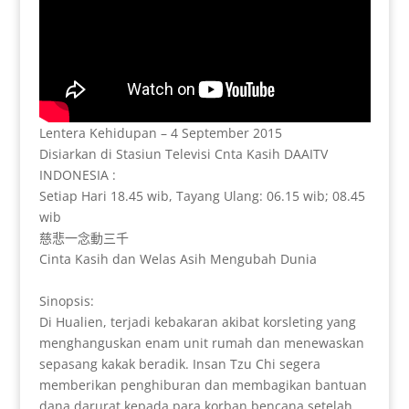
Lentera Kehidupan – 4 September 2015
Disiarkan di Stasiun Televisi Cnta Kasih DAAITV
INDONESIA :
Setiap Hari 18.45 wib, Tayang Ulang: 06.15 wib; 08.45
wib
慈悲一念動三千
Cinta Kasih dan Welas Asih Mengubah Dunia
Sinopsis:
Di Hualien, terjadi kebakaran akibat korsleting yang
menghanguskan enam unit rumah dan menewaskan
sepasang kakak beradik. Insan Tzu Chi segera
memberikan penghiburan dan membagikan bantuan
dana darurat kepada para korban bencana setelah