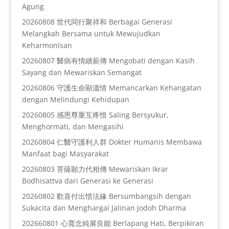
Agung
20260808 世代同行聚祥和 Berbagai Generasi
Melangkah Bersama untuk Mewujudkan
Keharmonisan
20260807 醫病有情續薪傳 Mengobati dengan Kasih
Sayang dan Mewariskan Semangat
20260806 守護生命顯溫情 Memancarkan Kehangatan
dengan Melindungi Kehidupan
20260805 感恩尊重互疼惜 Saling Bersyukur,
Menghormati, dan Mengasihi
20260804 仁醫守護利人群 Dokter Humanis Membawa
Manfaat bagi Masyarakat
20260803 菩薩願力代相傳 Mewariskan Ikrar
Bodhisattva dari Generasi ke Generasi
20260802 歡喜付出惜法緣 Bersumbangsih dengan
Sukacita dan Menghargai Jalinan Jodoh Dharma
202660801 心寬念純展良能 Berlapang Hati, Berpikiran