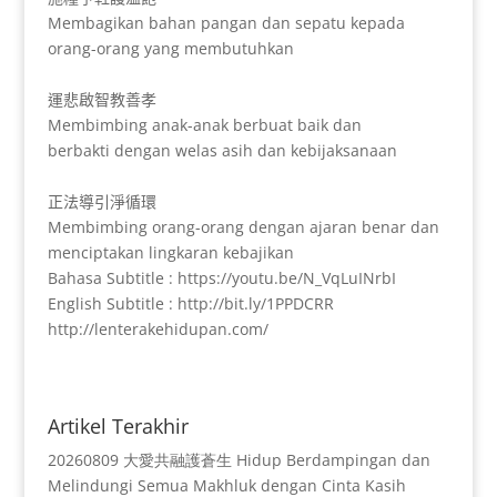
Membagikan bahan pangan dan sepatu
kepada
orang-orang yang membutuhkan
運悲啟智教善孝
Membimbing anak-anak berbuat baik dan
berbakti
dengan welas asih dan kebijaksanaan
正法導引淨循環
Membimbing orang-orang dengan ajaran benar
dan
menciptakan
lingkaran
kebajikan
Bahasa Subtitle : https://youtu.be/N_VqLuINrbI
English Subtitle : http://bit.ly/1PPDCRR
http://lenterakehidupan.com/
Artikel Terakhir
20260809 大愛共融護蒼生 Hidup Berdampingan dan
Melindungi Semua Makhluk dengan Cinta Kasih