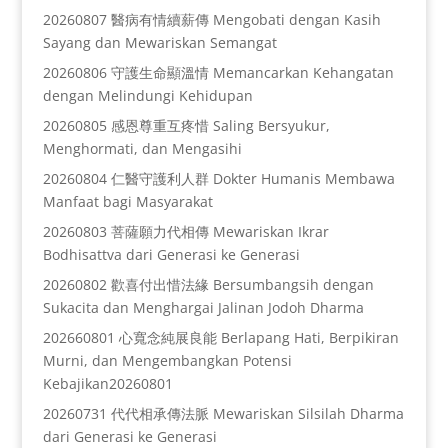
20260807 醫病有情續薪傳 Mengobati dengan Kasih
Sayang dan Mewariskan Semangat
20260806 守護生命顯溫情 Memancarkan Kehangatan
dengan Melindungi Kehidupan
20260805 感恩尊重互疼惜 Saling Bersyukur,
Menghormati, dan Mengasihi
20260804 仁醫守護利人群 Dokter Humanis Membawa
Manfaat bagi Masyarakat
20260803 菩薩願力代相傳 Mewariskan Ikrar
Bodhisattva dari Generasi ke Generasi
20260802 歡喜付出惜法緣 Bersumbangsih dengan
Sukacita dan Menghargai Jalinan Jodoh Dharma
202660801 心寬念純展良能 Berlapang Hati, Berpikiran
Murni, dan Mengembangkan Potensi
Kebajikan20260801
20260731 代代相承傳法脈 Mewariskan Silsilah Dharma
dari Generasi ke Generasi