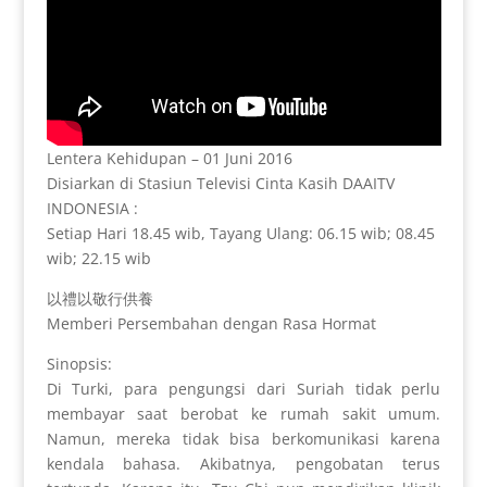
Lentera Kehidupan – 01 Juni 2016
Disiarkan di Stasiun Televisi Cinta Kasih DAAITV
INDONESIA :
Setiap Hari 18.45 wib, Tayang Ulang: 06.15 wib; 08.45
wib; 22.15 wib
以禮以敬行供養
Memberi Persembahan dengan Rasa Hormat
Sinopsis:
Di Turki, para pengungsi dari Suriah tidak perlu
membayar saat berobat ke rumah sakit umum.
Namun, mereka tidak bisa berkomunikasi karena
kendala bahasa. Akibatnya, pengobatan terus