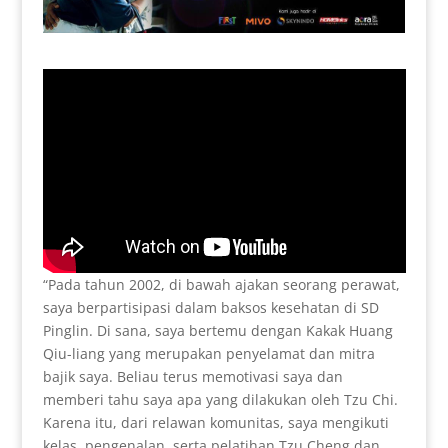
“Pada tahun 2002, di bawah ajakan seorang perawat,
saya berpartisipasi dalam baksos kesehatan di SD
Pinglin. Di sana, saya bertemu dengan Kakak Huang
Qiu-liang yang merupakan penyelamat dan mitra
bajik saya. Beliau terus memotivasi saya dan
memberi tahu saya apa yang dilakukan oleh Tzu Chi.
Karena itu, dari relawan komunitas, saya mengikuti
kelas, pengenalan, serta pelatihan Tzu Cheng dan