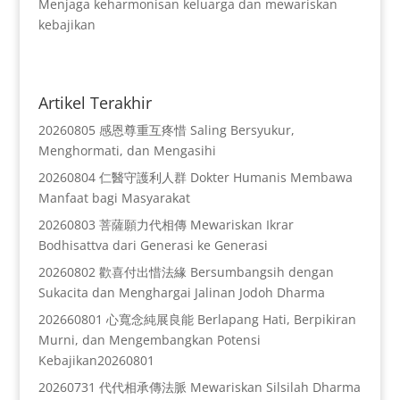
Menjaga keharmonisan keluarga dan mewariskan
kebajikan
Artikel Terakhir
20260805 感恩尊重互疼惜 Saling Bersyukur,
Menghormati, dan Mengasihi
20260804 仁醫守護利人群 Dokter Humanis Membawa
Manfaat bagi Masyarakat
20260803 菩薩願力代相傳 Mewariskan Ikrar
Bodhisattva dari Generasi ke Generasi
20260802 歡喜付出惜法緣 Bersumbangsih dengan
Sukacita dan Menghargai Jalinan Jodoh Dharma
202660801 心寬念純展良能 Berlapang Hati, Berpikiran
Murni, dan Mengembangkan Potensi
Kebajikan20260801
20260731 代代相承傳法脈 Mewariskan Silsilah Dharma