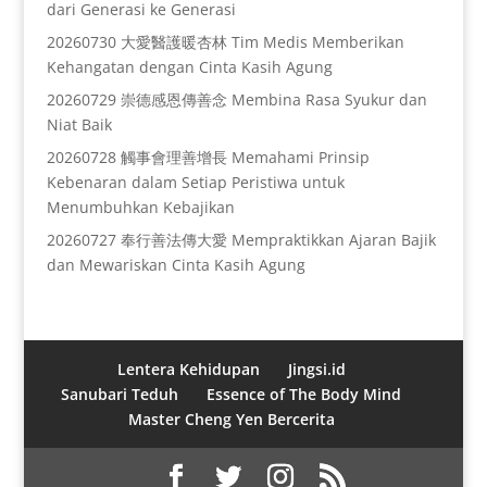
dari Generasi ke Generasi
20260730 大愛醫護暖杏林 Tim Medis Memberikan
Kehangatan dengan Cinta Kasih Agung
20260729 崇德感恩傳善念 Membina Rasa Syukur dan
Niat Baik
20260728 觸事會理善增長 Memahami Prinsip
Kebenaran dalam Setiap Peristiwa untuk
Menumbuhkan Kebajikan
20260727 奉行善法傳大愛 Mempraktikkan Ajaran Bajik
dan Mewariskan Cinta Kasih Agung
Lentera Kehidupan
Jingsi.id
Sanubari Teduh
Essence of The Body Mind
Master Cheng Yen Bercerita