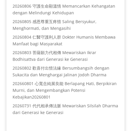
20260806 守護生命顯溫情 Memancarkan Kehangatan
dengan Melindungi Kehidupan
20260805 感恩尊重互疼惜 Saling Bersyukur,
Menghormati, dan Mengasihi
20260804 仁醫守護利人群 Dokter Humanis Membawa
Manfaat bagi Masyarakat
20260803 菩薩願力代相傳 Mewariskan Ikrar
Bodhisattva dari Generasi ke Generasi
20260802 歡喜付出惜法緣 Bersumbangsih dengan
Sukacita dan Menghargai Jalinan Jodoh Dharma
202660801 心寬念純展良能 Berlapang Hati, Berpikiran
Murni, dan Mengembangkan Potensi
Kebajikan20260801
20260731 代代相承傳法脈 Mewariskan Silsilah Dharma
dari Generasi ke Generasi