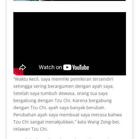
“Waktu kecil, saya memiliki pemikiran tersendiri
sehingga sering berargumen dengan ayah saya.
Setelah saya tumbuh dewasa, orang tua saya
bergabung dengan Tzu Chi. Karena bergabung
dengan Tzu Chi, ayah saya banyak berubah.
Perubahan ayah saya membuat saya merasa bahwa
Tzu Chi sangat menakjubkan,” kata Wang Zong-bei,
relawan Tzu Chi.