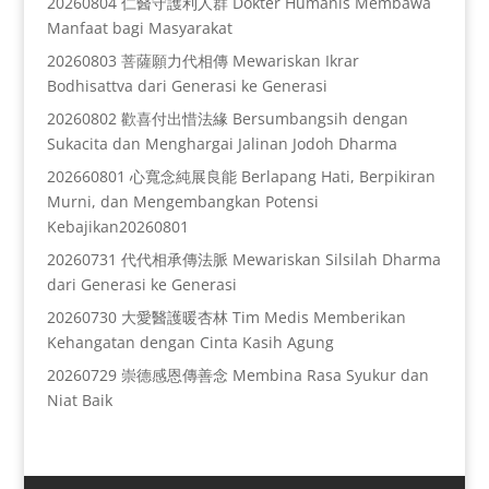
20260804 仁醫守護利人群 Dokter Humanis Membawa
Manfaat bagi Masyarakat
20260803 菩薩願力代相傳 Mewariskan Ikrar
Bodhisattva dari Generasi ke Generasi
20260802 歡喜付出惜法緣 Bersumbangsih dengan
Sukacita dan Menghargai Jalinan Jodoh Dharma
202660801 心寬念純展良能 Berlapang Hati, Berpikiran
Murni, dan Mengembangkan Potensi
Kebajikan20260801
20260731 代代相承傳法脈 Mewariskan Silsilah Dharma
dari Generasi ke Generasi
20260730 大愛醫護暖杏林 Tim Medis Memberikan
Kehangatan dengan Cinta Kasih Agung
20260729 崇德感恩傳善念 Membina Rasa Syukur dan
Niat Baik