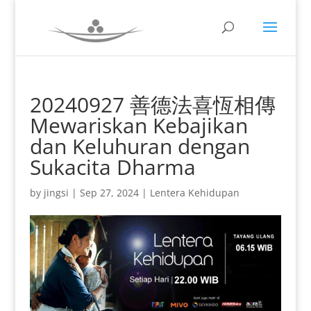
20240927 善德法喜恆相傳
Mewariskan Kebajikan
dan Keluhuran dengan
Sukacita Dharma
by
jingsi
|
Sep 27, 2024
|
Lentera Kehidupan