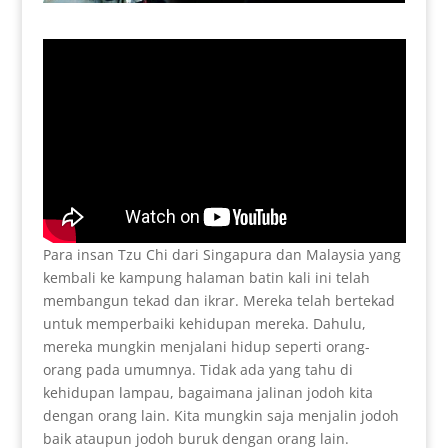
Para insan Tzu Chi dari Singapura dan Malaysia yang
kembali ke kampung halaman batin kali ini telah
membangun tekad dan ikrar. Mereka telah bertekad
untuk memperbaiki kehidupan mereka. Dahulu,
mereka mungkin menjalani hidup seperti orang-
orang pada umumnya. Tidak ada yang tahu di
kehidupan lampau, bagaimana jalinan jodoh kita
dengan orang lain. Kita mungkin saja menjalin jodoh
baik ataupun jodoh buruk dengan orang lain.