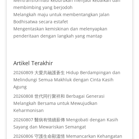
Mentransformasi keburukan menjadi kebaikan dan
membimbing yang berjodoh
Melangkah maju untuk membentangkan Jalan
Bodhisatwa secara estafet
Mengentaskan kemiskinan dan melenyapkan
penderitaan dengan langkah yang mantap
Artikel Terakhir
20260809 大愛共融護蒼生 Hidup Berdampingan dan
Melindungi Semua Makhluk dengan Cinta Kasih
Agung
20260808 世代同行聚祥和 Berbagai Generasi
Melangkah Bersama untuk Mewujudkan
Keharmonisan
20260807 醫病有情續薪傳 Mengobati dengan Kasih
Sayang dan Mewariskan Semangat
20260806 守護生命顯溫情 Memancarkan Kehangatan