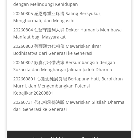
dengan Melindungi Kehidupan
20260805 感恩尊重互疼惜 Saling Bersyukur,
Menghormati, dan Mengasihi
20260804 仁醫守護利人群 Dokter Humanis Membawa
Manfaat bagi Masyarakat
20260803 菩薩願力代相傳 Mewariskan Ikrar
Bodhisattva dari Generasi ke Generasi
20260802 歡喜付出惜法緣 Bersumbangsih dengan
Sukacita dan Menghargai Jalinan Jodoh Dharma
202660801 心寬念純展良能 Berlapang Hati, Berpikiran
Murni, dan Mengembangkan Potensi
Kebajikan20260801
20260731 代代相承傳法脈 Mewariskan Silsilah Dharma
dari Generasi ke Generasi