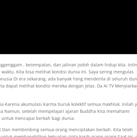
genggam , kesempatan, dan jalinan jodoh dalam hidup kita. Intin
ktu. Kita bisa melihat kondisi dunia ini. Saya sering mengulas
usia Di era sekarang, ada banyak Yang menderita di seluruh dun
a dapat melihat kondisi mereka dengan jelas. Da Ai TV Menyiarka
a Karena akumulasi Karma buruk kolektif semua makhluk. Inilah 
ia Namun, setelah mempelajari ajaran Buddha Kita memahami
 untuk mencapai berkah bagi dunia.
at Dan membimbing semua orang menciptakan berkah. Kita telah
ntuk membangkitkan kekuatan cinta kasih orang-orang.Saat ini, 