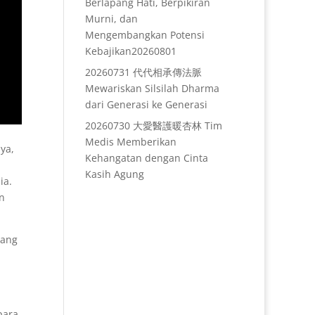
Berlapang Hati, Berpikiran
Murni, dan
Mengembangkan Potensi
Kebajikan20260801
20260731 代代相承傳法脈
Mewariskan Silsilah Dharma
dari Generasi ke Generasi
20260730 大愛醫護暖杏林 Tim
Medis Memberikan
ya,
Kehangatan dengan Cinta
Kasih Agung
ia.
n
yang
para