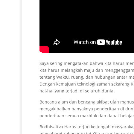
Saya sering mengatakan bahwa kita harus meng
kita harus melangkah maju dan menggenggam wa
tentang Waktu, ruang, dan hubungan antar man
Dengan kemajuan teknologi zaman sekarang Kit
hal-hal yang terjadi di seluruh dunia.
Bencana alam dan bencana akibat ulah manusi
mengakibatkan banyaknya penderitaan di dun
penderitaan semua makhluk dan dapat belajar
Bodhisattva Harus terjun ke tengah masyarak
memahami kebenaran ini Kita harus berusaha u