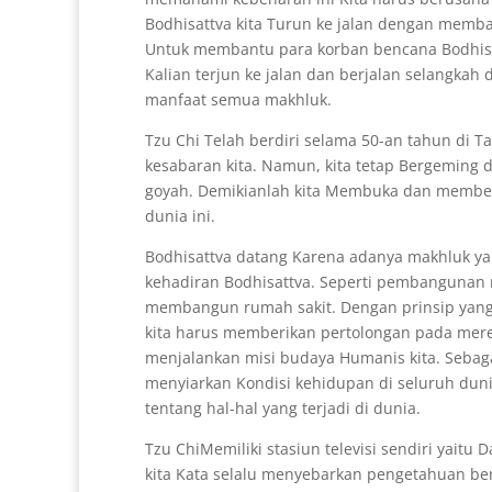
Bodhisattva kita Turun ke jalan dengan memba
Untuk membantu para korban bencana Bodhisatt
Kalian terjun ke jalan dan berjalan selangka
manfaat semua makhluk.
Tzu Chi Telah berdiri selama 50-an tahun di 
kesabaran kita. Namun, kita tetap Bergeming d
goyah. Demikianlah kita Membuka dan memben
dunia ini.
Bodhisattva datang Karena adanya makhluk y
kehadiran Bodhisattva. Seperti pembangunan ru
membangun rumah sakit. Dengan prinsip yang
kita harus memberikan pertolongan pada merek
menjalankan misi budaya Humanis kita. Sebaga
menyiarkan Kondisi kehidupan di seluruh dun
tentang hal-hal yang terjadi di dunia.
Tzu ChiMemiliki stasiun televisi sendiri yait
kita Kata selalu menyebarkan pengetahuan be