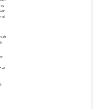
ang
kan.
emi
rnah
di
an
aka
ahu
n