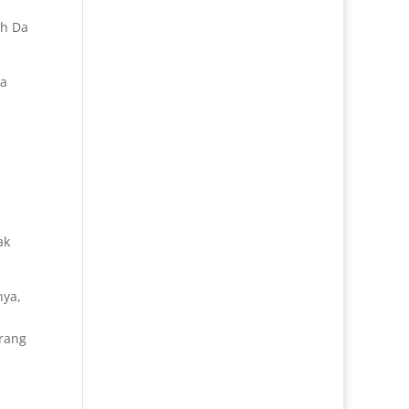
ah Da
da
ak
nya,
arang