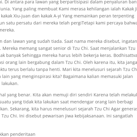
mi. Di antara para lawan yang berpartisipasi dalam penyaluran ba
dunia. Yang paling membuat Kami merasa kehilangan ialah Kakak J
a kakak Xiu-juan dan kakak A-yi Yang memainkan peran terpenting
n satu persatu dari mereka telah pergiTetapi kami percaya bahw
mereka.
ian dan lawan yang sudah tiada. Saat nama mereka disebut, ingata
 Mereka memang sangat senior di Tzu Chi. Saat menjalankan Tzu 
dak banyak Sehingga mereka harus lebih bekerja keras. Bodhisattv
si orang lain bergabung dalam Tzu Chi. Oleh karena itu, kita jang
tu terus berlalu tanpa henti. Mari kita menelusuri sejarah Tzu Ch
 lain yang menginspirasi kita? Bagaimana kalian memasuki Jalan
a lakukan.
al yang benar. Kita akan memuji diri sendiri Karena telah melaku
sesuatu yang tidak kita lakukan saat mendengar orang lain berbagi
an. Sekarang, kita harus menelusuri sejarah Tzu Chi Agar genera
zu Chi. Ini disebut pewarisan jiwa kebijaksanaan. Ini sangatlah
kkan penderitaan