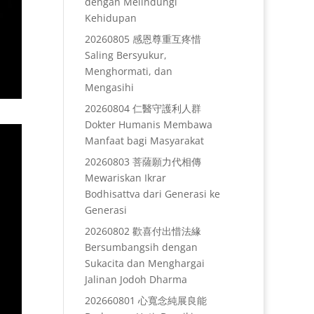
dengan Melindungi
Kehidupan
20260805 感恩尊重互疼惜
Saling Bersyukur,
Menghormati, dan
Mengasihi
20260804 仁醫守護利人群
Dokter Humanis Membawa
Manfaat bagi Masyarakat
20260803 菩薩願力代相傳
Mewariskan Ikrar
Bodhisattva dari Generasi ke
Generasi
20260802 歡喜付出惜法緣
Bersumbangsih dengan
Sukacita dan Menghargai
Jalinan Jodoh Dharma
202660801 心寬念純展良能