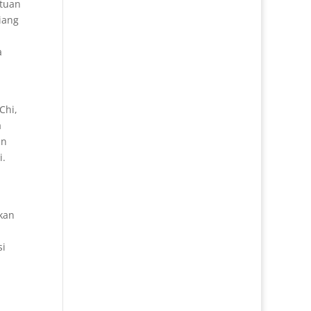
ntuan
iang
a
n
Chi,
a
an
i.
kan
si