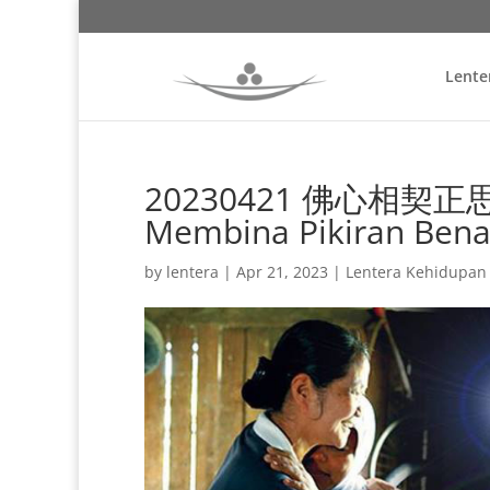
Lente
20230421 佛心相契正思惟 
Membina Pikiran Bena
by
lentera
|
Apr 21, 2023
|
Lentera Kehidupan