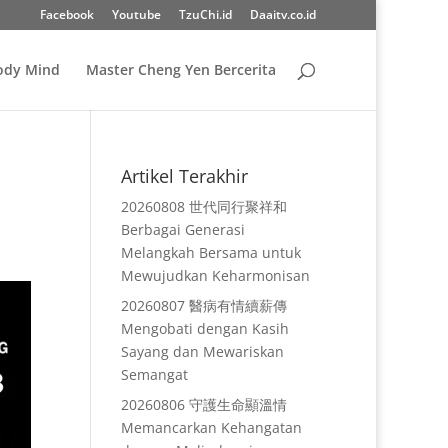
Facebook
Youtube
TzuChi.id
Daaitv.co.id
Body Mind
Master Cheng Yen Bercerita
Artikel Terakhir
20260808 世代同行聚祥和
Berbagai Generasi
Melangkah Bersama untuk
Mewujudkan Keharmonisan
20260807 醫病有情續薪傳
Mengobati dengan Kasih
Sayang dan Mewariskan
Semangat
20260806 守護生命顯溫情
Memancarkan Kehangatan