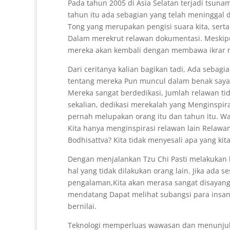
Pada tahun 2005 di Asia Selatan terjadi tsuna
tahun itu ada sebagian yang telah meninggal 
Tong yang merupakan pengisi suara kita, sert
Dalam merekrut relawan dokumentasi. Meskipu
mereka akan kembali dengan membawa ikrar 
Dari ceritanya kalian bagikan tadi, Ada sebag
tentang mereka Pun muncul dalam benak saya.
Mereka sangat berdedikasi, Jumlah relawan ti
sekalian, dedikasi merekalah yang Menginspira
pernah melupakan orang itu dan tahun itu. Wak
Kita hanya menginspirasi relawan lain Relawan
Bodhisattva? Kita tidak menyesali apa yang kit
Dengan menjalankan Tzu Chi Pasti melakukan h
hal yang tidak dilakukan orang lain. Jika ada 
pengalaman,Kita akan merasa sangat disayangk
mendatang Dapat melihat subangsi para insan T
bernilai.
Teknologi memperluas wawasan dan menunju