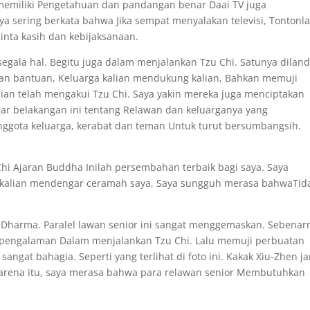
memiliki Pengetahuan dan pandangan benar Daai TV juga
a sering berkata bahwa Jika sempat menyalakan televisi, Tontonl
nta kasih dan kebijaksanaan.
egala hal. Begitu juga dalam menjalankan Tzu Chi. Satunya dilan
an bantuan, Keluarga kalian mendukung kalian, Bahkan memuji
lian telah mengakui Tzu Chi. Saya yakin mereka juga menciptakan
ar belakangan ini tentang Relawan dan keluarganya yang
ggota keluarga, kerabat dan teman Untuk turut bersumbangsih.
Chi Ajaran Buddha Inilah persembahan terbaik bagi saya. Saya
ya kalian mendengar ceramah saya, Saya sungguh merasa bahwaTid
Dharma. Paralel lawan senior ini sangat menggemaskan. Sebenar
pengalaman Dalam menjalankan Tzu Chi. Lalu memuji perbuatan
ngat bahagia. Seperti yang terlihat di foto ini. Kakak Xiu-Zhen j
h karena itu, saya merasa bahwa para relawan senior Membutuhkan