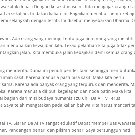
wa kotak donasi Dengan kotak donasi ini, Kita mengajak orang-or
va sekalian, tindakan kalian ini, Bagaikan menabur benih kebaji
h demi selangkah dengan tertib. Ini disebut menyebarkan Dharma D
Taiwan. Ada orang yang memuji, Tentu juga ada orang yang melatih
an menunaikan kewajiban kita. Tekad pelatihan kita juga tidak pe
tangkan jalan. Kita membuka jalan kebajikan demi semua orang 
ang menderita. Dunia ini penuh penderitaan sehingga membutuhk
mah sakit. Karena manusia pasti bisa sakit, Maka kita perlu
 sama, Karena ada banyak orang yang terpuruk dan menderita, M
a. Karena manusia diliputi kegelapan dan noda batin Maka kita
i bagian dari misi budaya humanis Tzu Chi, Da Ai TV Terus
ia Saya telah mengatakan pada kalian bahwa Kita harus mencari t
u Daai TV. Siaran Da Ai TV sangat edukatif Dapat memperluas wawasa
nar, Pandangan benar, dan pikiran benar. Saya bersungguh hati