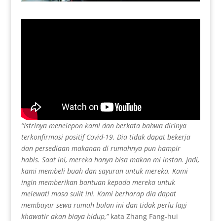
“Istrinya menelepon kami dan berkata bahwa dirinya
terkonfirmasi positif Covid-19. Dia tidak dapat bekerja
dan persediaan makanan di rumahnya pun hampir
habis. Saat ini, mereka hanya bisa makan mi instan. Jadi,
kami membeli buah dan sayuran untuk mereka. Kami
ingin memberikan bantuan kepada mereka untuk
melewati masa sulit ini. Kami berharap dia dapat
membayar sewa rumah bulan ini dan tidak perlu lagi
khawatir akan biaya hidup,”
kata Zhang Fang-hui