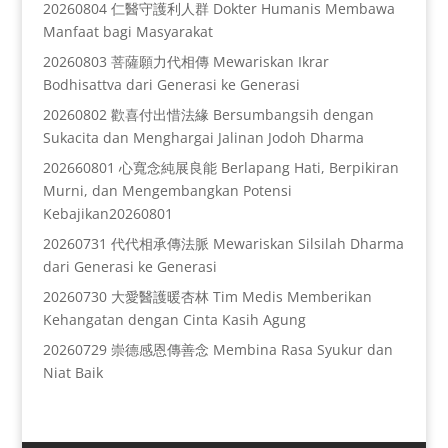
20260804 仁醫守護利人群 Dokter Humanis Membawa
Manfaat bagi Masyarakat
20260803 菩薩願力代相傳 Mewariskan Ikrar
Bodhisattva dari Generasi ke Generasi
20260802 歡喜付出惜法緣 Bersumbangsih dengan
Sukacita dan Menghargai Jalinan Jodoh Dharma
202660801 心寬念純展良能 Berlapang Hati, Berpikiran
Murni, dan Mengembangkan Potensi
Kebajikan20260801
20260731 代代相承傳法脈 Mewariskan Silsilah Dharma
dari Generasi ke Generasi
20260730 大愛醫護暖杏林 Tim Medis Memberikan
Kehangatan dengan Cinta Kasih Agung
20260729 崇德感恩傳善念 Membina Rasa Syukur dan
Niat Baik