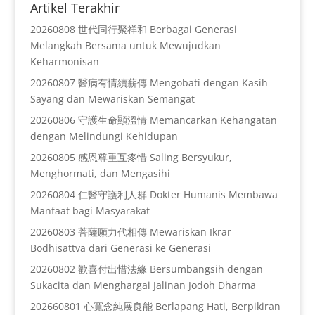
Artikel Terakhir
20260808 世代同行聚祥和 Berbagai Generasi
Melangkah Bersama untuk Mewujudkan
Keharmonisan
20260807 醫病有情續薪傳 Mengobati dengan Kasih
Sayang dan Mewariskan Semangat
20260806 守護生命顯溫情 Memancarkan Kehangatan
dengan Melindungi Kehidupan
20260805 感恩尊重互疼惜 Saling Bersyukur,
Menghormati, dan Mengasihi
20260804 仁醫守護利人群 Dokter Humanis Membawa
Manfaat bagi Masyarakat
20260803 菩薩願力代相傳 Mewariskan Ikrar
Bodhisattva dari Generasi ke Generasi
20260802 歡喜付出惜法緣 Bersumbangsih dengan
Sukacita dan Menghargai Jalinan Jodoh Dharma
202660801 心寬念純展良能 Berlapang Hati, Berpikiran