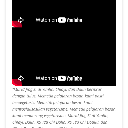
“Murid Jing Si di Yunlin, Chiayi, dan Dalin berikrar
dengan tulus. Memetik pelajaran besar, kami pasti
bervegetaris. Memetik pelajaran besar, kami
menyosialisasikan vegetarisme. Memetik pelajaran besar,
kami mendorong vegetarisme. Murid Jing Si di Yunlin,
Chiayi, Dalin, RS Tzu Chi Dalin, RS Tzu Chi Douliu, dan