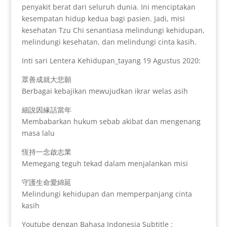
penyakit berat dari seluruh dunia. Ini menciptakan
kesempatan hidup kedua bagi pasien. Jadi, misi
kesehatan Tzu Chi senantiasa melindungi kehidupan,
melindungi kesehatan, dan melindungi cinta kasih.
Inti sari Lentera Kehidupan_tayang 19 Agustus 2020:
眾善成就大悲願
Berbagai kebajikan mewujudkan ikrar welas asih
細說因緣話當年
Membabarkan hukum sebab akibat dan mengenang
masa lalu
恆持一念啟志業
Memegang teguh tekad dalam menjalankan misi
守護生命愛綿延
Melindungi kehidupan dan memperpanjang cinta
kasih
Youtube dengan Bahasa Indonesia Subtitle :