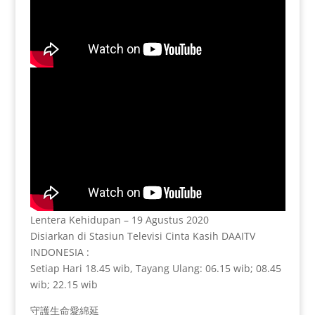
Lentera Kehidupan – 19 Agustus 2020
Disiarkan di Stasiun Televisi Cinta Kasih DAAITV
INDONESIA :
Setiap Hari 18.45 wib, Tayang Ulang: 06.15 wib; 08.45
wib; 22.15 wib
守護生命愛綿延