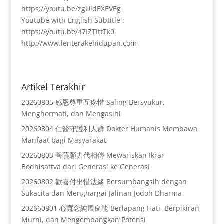
https://youtu.be/zgUldEXEVEg
Youtube with English Subtitle :
https://youtu.be/47IZTIttTk0
http://www.lenterakehidupan.com
Artikel Terakhir
20260805 感恩尊重互疼惜 Saling Bersyukur,
Menghormati, dan Mengasihi
20260804 仁醫守護利人群 Dokter Humanis Membawa
Manfaat bagi Masyarakat
20260803 菩薩願力代相傳 Mewariskan Ikrar
Bodhisattva dari Generasi ke Generasi
20260802 歡喜付出惜法緣 Bersumbangsih dengan
Sukacita dan Menghargai Jalinan Jodoh Dharma
202660801 心寬念純展良能 Berlapang Hati, Berpikiran
Murni, dan Mengembangkan Potensi