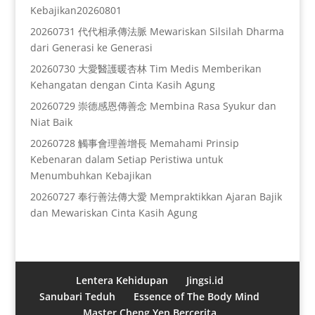
Kebajikan20260801
20260731 代代相承傳法脈 Mewariskan Silsilah Dharma
dari Generasi ke Generasi
20260730 大愛醫護暖杏林 Tim Medis Memberikan
Kehangatan dengan Cinta Kasih Agung
20260729 崇德感恩傳善念 Membina Rasa Syukur dan
Niat Baik
20260728 觸事會理善增長 Memahami Prinsip
Kebenaran dalam Setiap Peristiwa untuk
Menumbuhkan Kebajikan
20260727 奉行善法傳大愛 Mempraktikkan Ajaran Bajik
dan Mewariskan Cinta Kasih Agung
Lentera Kehidupan
Jingsi.id
Sanubari Teduh
Essence of The Body Mind
Master Cheng Yen Bercerita