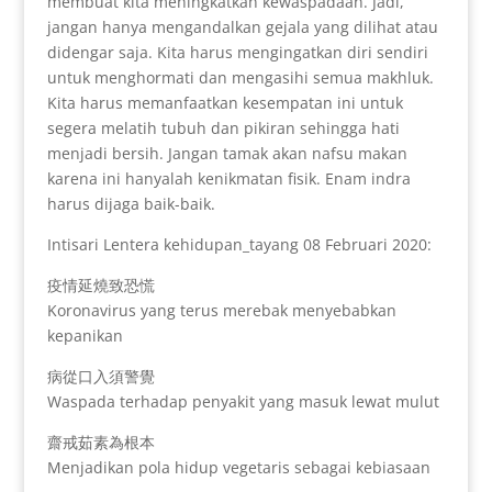
membuat kita meningkatkan kewaspadaan. Jadi,
jangan hanya mengandalkan gejala yang dilihat atau
didengar saja. Kita harus mengingatkan diri sendiri
untuk menghormati dan mengasihi semua makhluk.
Kita harus memanfaatkan kesempatan ini untuk
segera melatih tubuh dan pikiran sehingga hati
menjadi bersih. Jangan tamak akan nafsu makan
karena ini hanyalah kenikmatan fisik. Enam indra
harus dijaga baik-baik.
Intisari Lentera kehidupan_tayang 08 Februari 2020:
疫情延燒致恐慌
Koronavirus yang terus merebak menyebabkan
kepanikan
病從口入須警覺
Waspada terhadap penyakit yang masuk lewat mulut
齋戒茹素為根本
Menjadikan pola hidup vegetaris sebagai kebiasaan