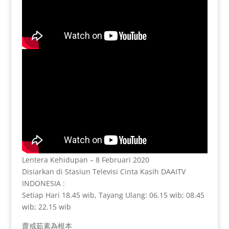
Lentera Kehidupan – 8 Februari 2020
Disiarkan di Stasiun Televisi Cinta Kasih DAAITV
INDONESIA :
Setiap Hari 18.45 wib, Tayang Ulang: 06.15 wib; 08.45
wib; 22.15 wib
齋戒茹素為根本