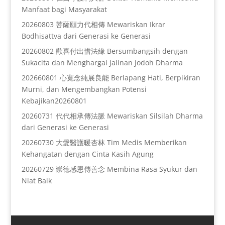
Manfaat bagi Masyarakat
20260803 菩薩願力代相傳 Mewariskan Ikrar
Bodhisattva dari Generasi ke Generasi
20260802 歡喜付出惜法緣 Bersumbangsih dengan
Sukacita dan Menghargai Jalinan Jodoh Dharma
202660801 心寬念純展良能 Berlapang Hati, Berpikiran
Murni, dan Mengembangkan Potensi
Kebajikan20260801
20260731 代代相承傳法脈 Mewariskan Silsilah Dharma
dari Generasi ke Generasi
20260730 大愛醫護暖杏林 Tim Medis Memberikan
Kehangatan dengan Cinta Kasih Agung
20260729 崇德感恩傳善念 Membina Rasa Syukur dan
Niat Baik