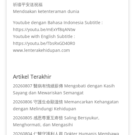
祈禱平安送祝福
Mendoakan ketenteraman dunia
Youtube dengan Bahasa Indonesia Subtitle :
https://youtu.be/mExYf8qANtw
Youtube with English Subtitle :
https://youtu.be/TbsRxGD40R0
www.lenterakehidupan.com
Artikel Terakhir
20260807 醫病有情續薪傳 Mengobati dengan Kasih
Sayang dan Mewariskan Semangat
20260806 守護生命顯溫情 Memancarkan Kehangatan
dengan Melindungi Kehidupan
20260805 感恩尊重互疼惜 Saling Bersyukur,
Menghormati, dan Mengasihi
20260804 仁醫守護利人群 Dokter Humanis Membawa