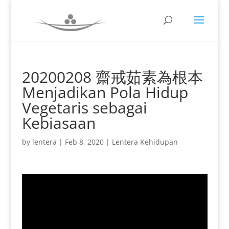
20200208 齋戒茹素為根本
Menjadikan Pola Hidup
Vegetaris sebagai
Kebiasaan
by
lentera
|
Feb 8, 2020
|
Lentera Kehidupan