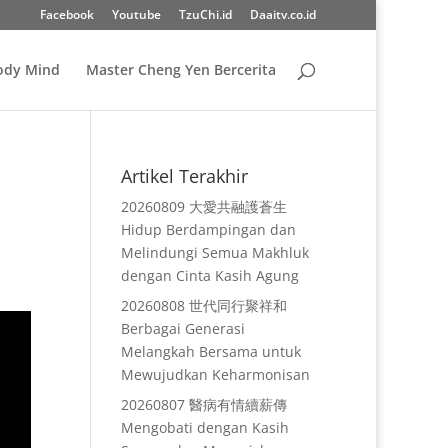
Facebook
Youtube
TzuChi.id
Daaitv.co.id
Body Mind
Master Cheng Yen Bercerita
Artikel Terakhir
20260809 大愛共融護蒼生
Hidup Berdampingan dan
Melindungi Semua Makhluk
dengan Cinta Kasih Agung
20260808 世代同行聚祥和
Berbagai Generasi
Melangkah Bersama untuk
Mewujudkan Keharmonisan
20260807 醫病有情續薪傳
Mengobati dengan Kasih