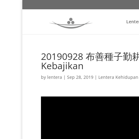
Lente
20190928 布善種子勤耕耘
Kebajikan
by
lentera
|
Sep 28, 2019
|
Lentera Kehidupan