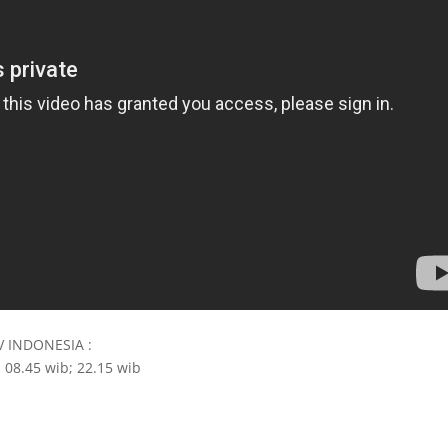
TV INDONESIA :
 08.45 wib; 22.15 wib