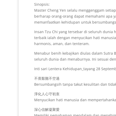
Sinopsis:
Master Cheng Yen selalu menggenggam setiap d
berharap orang-orang dapat memahami apa y
memanfaatkan kehidupan untuk bersumbangsih
Insan Tzu Chi yang tersebar di seluruh duni
terbaik ialah dengan menyucikan hati manusia
harmonis, aman, dan tenteram.
Menabur benih kebajikan diulas dalam Sutra B
seluruh dunia dan menaburnya. Ini sesuai de
Inti sari Lentera Kehidupan_tayang 28 Septem
不畏艱難不空過
Bersumbangsih tanpa takut kesulitan dan tida
淨化人心守初衷
Menyucikan hati manusia dan mempertahanka
深心信解凝聚愛
Memiliki pemahaman mendalam dan menghimp