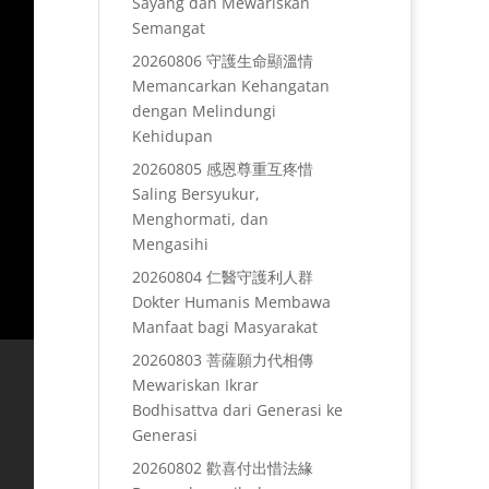
Sayang dan Mewariskan
Semangat
20260806 守護生命顯溫情
Memancarkan Kehangatan
dengan Melindungi
Kehidupan
20260805 感恩尊重互疼惜
Saling Bersyukur,
Menghormati, dan
Mengasihi
20260804 仁醫守護利人群
Dokter Humanis Membawa
Manfaat bagi Masyarakat
20260803 菩薩願力代相傳
Mewariskan Ikrar
Bodhisattva dari Generasi ke
Generasi
20260802 歡喜付出惜法緣