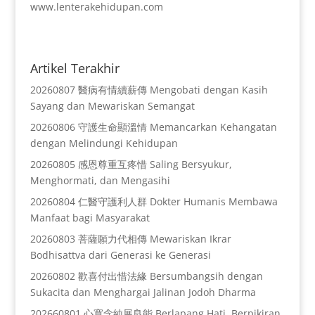
www.lenterakehidupan.com
Artikel Terakhir
20260807 醫病有情續薪傳 Mengobati dengan Kasih
Sayang dan Mewariskan Semangat
20260806 守護生命顯溫情 Memancarkan Kehangatan
dengan Melindungi Kehidupan
20260805 感恩尊重互疼惜 Saling Bersyukur,
Menghormati, dan Mengasihi
20260804 仁醫守護利人群 Dokter Humanis Membawa
Manfaat bagi Masyarakat
20260803 菩薩願力代相傳 Mewariskan Ikrar
Bodhisattva dari Generasi ke Generasi
20260802 歡喜付出惜法緣 Bersumbangsih dengan
Sukacita dan Menghargai Jalinan Jodoh Dharma
202660801 心寬念純展良能 Berlapang Hati, Berpikiran