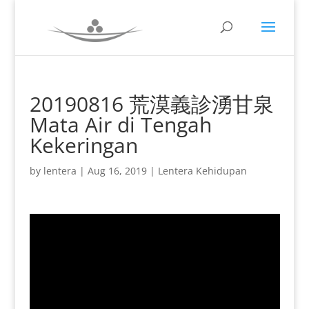
20190816 荒漠義診湧甘泉
Mata Air di Tengah
Kekeringan
by
lentera
|
Aug 16, 2019
|
Lentera Kehidupan