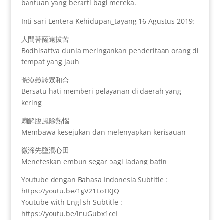
bantuan yang berarti bagi mereka.
Inti sari Lentera Kehidupan_tayang 16 Agustus 2019:
人間菩薩遠拔苦
Bodhisattva dunia meringankan penderitaan orang di
tempat yang jauh
荒漠義診眾和合
Bersatu hati memberi pelayanan di daerah yang
kering
扇解脫風除熱惱
Membawa kesejukan dan melenyapkan kerisauan
微渧先墮潤心田
Meneteskan embun segar bagi ladang batin
Youtube dengan Bahasa Indonesia Subtitle :
https://youtu.be/1gV21LoTKJQ
Youtube with English Subtitle :
https://youtu.be/inuGubx1ceI