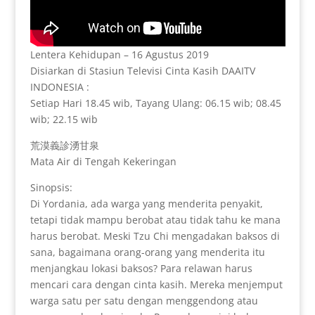
Lentera Kehidupan – 16 Agustus 2019
Disiarkan di Stasiun Televisi Cinta Kasih DAAITV
INDONESIA :
Setiap Hari 18.45 wib, Tayang Ulang: 06.15 wib; 08.45
wib; 22.15 wib
荒漠義診湧甘泉
Mata Air di Tengah Kekeringan
Sinopsis:
Di Yordania, ada warga yang menderita penyakit,
tetapi tidak mampu berobat atau tidak tahu ke mana
harus berobat. Meski Tzu Chi mengadakan baksos di
sana, bagaimana orang-orang yang menderita itu
menjangkau lokasi baksos? Para relawan harus
mencari cara dengan cinta kasih. Mereka menjemput
warga satu per satu dengan menggendong atau