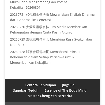
Murni, dan Mengembangkan Potensi
Kebajikan20260801
20260731 代代相承傳法脈 Mewariskan Silsilah Dharma
dari Generasi ke Generasi
20260730 大愛醫護暖杏林 Tim Medis Memberikan
Kehangatan dengan Cinta Kasih Agung
20260729 崇德感恩傳善念 Membina Rasa Syukur dan
Niat Baik
20260728 觸事會理善增長 Memahami Prinsip
Kebenaran dalam Setiap Peristiwa untuk
Menumbuhkan Kebajikan
Lentera Kehidupan
Jingsi.id
Sanubari Teduh
Essence of The Body Mind
Master Cheng Yen Bercerita