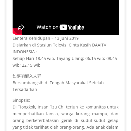
Lentera Kehidupan – 13 Juni 2019
Disiarkan di Stasiun Televisi Cinta Kasih DAAITV
INDONESIA :
Setiap Hari 18.45 wib, Tayang Ulang: 06.15 wib; 08.45
wib; 22.15 wib
如夢初醒入人群
Bersumbangsih di Tengah Masyarakat Setelah
Tersadarkan
Sinopsis:
Di Tiongkok, insan Tzu Chi terjun ke komunitas untuk
memperhatikan lansia, warga kurang mampu, dan
orang berketerbatasan gerak di sudut-sudut gelap
yang tidak terlihat oleh orang-orang. Ada anak dalam