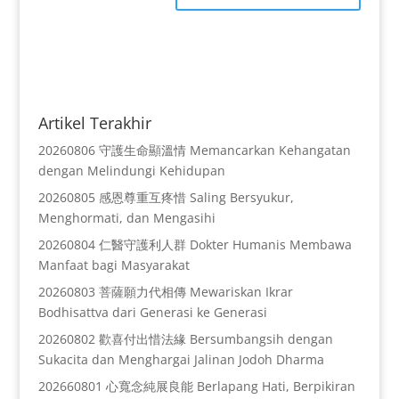
Artikel Terakhir
20260806 守護生命顯溫情 Memancarkan Kehangatan
dengan Melindungi Kehidupan
20260805 感恩尊重互疼惜 Saling Bersyukur,
Menghormati, dan Mengasihi
20260804 仁醫守護利人群 Dokter Humanis Membawa
Manfaat bagi Masyarakat
20260803 菩薩願力代相傳 Mewariskan Ikrar
Bodhisattva dari Generasi ke Generasi
20260802 歡喜付出惜法緣 Bersumbangsih dengan
Sukacita dan Menghargai Jalinan Jodoh Dharma
202660801 心寬念純展良能 Berlapang Hati, Berpikiran