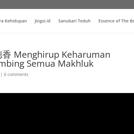
ra Kehidupan
Jingsi.id
Sanubari Teduh
Essence of The 
 Menghirup Keharuman
mbing Semua Makhluk
|
0 comments