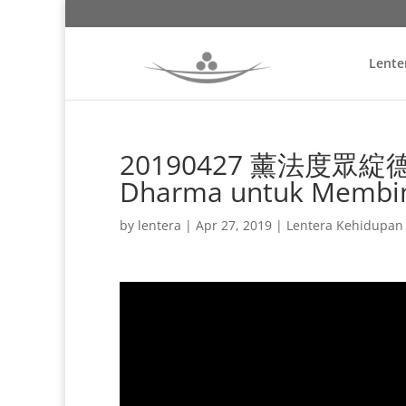
Lente
20190427 薰法度眾綻德香
Dharma untuk Membi
by
lentera
|
Apr 27, 2019
|
Lentera Kehidupan