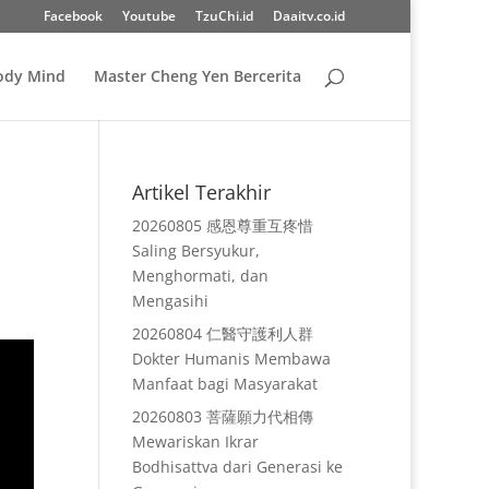
Facebook
Youtube
TzuChi.id
Daaitv.co.id
Body Mind
Master Cheng Yen Bercerita
Artikel Terakhir
20260805 感恩尊重互疼惜
Saling Bersyukur,
Menghormati, dan
Mengasihi
20260804 仁醫守護利人群
Dokter Humanis Membawa
Manfaat bagi Masyarakat
20260803 菩薩願力代相傳
Mewariskan Ikrar
Bodhisattva dari Generasi ke