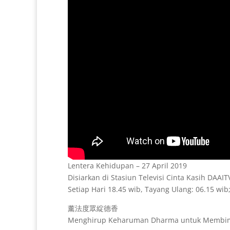
Lentera Kehidupan – 27 April 2019
Disiarkan di Stasiun Televisi Cinta Kasih DAAI
Setiap Hari 18.45 wib, Tayang Ulang: 06.15 wib;
薰法度眾綻德香
Menghirup Keharuman Dharma untuk Membi