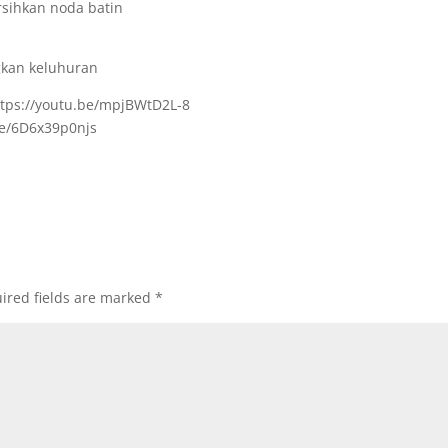
ihkan noda batin
kan keluhuran
ttps://youtu.be/mpjBWtD2L-8
.be/6D6x39p0njs
ired fields are marked
*