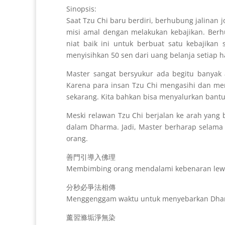
Sinopsis:
Saat Tzu Chi baru berdiri, berhubung jalina
misi amal dengan melakukan kebajikan. Berh
niat baik ini untuk berbuat satu kebajikan 
menyisihkan 50 sen dari uang belanja setiap ha
Master sangat bersyukur ada begitu banyak
Karena para insan Tzu Chi mengasihi dan me
sekarang. Kita bahkan bisa menyalurkan bantua
Meski relawan Tzu Chi berjalan ke arah yan
dalam Dharma. Jadi, Master berharap selama
orang.
善門引導入佛理
Membimbing orang mendalami kebenaran lewa
分秒必爭法相傳
Menggenggam waktu untuk menyebarkan Dh
薰習滌垢淨無染