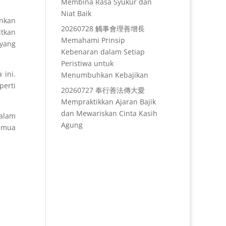
Membina Rasa Syukur dan
Niat Baik
ankan
20260728 觸事會理善增長
itkan
Memahami Prinsip
 yang
Kebenaran dalam Setiap
Peristiwa untuk
 ini.
Menumbuhkan Kebajikan
perti
20260727 奉行善法傳大愛
Mempraktikkan Ajaran Bajik
dan Mewariskan Cinta Kasih
dalam
Agung
semua