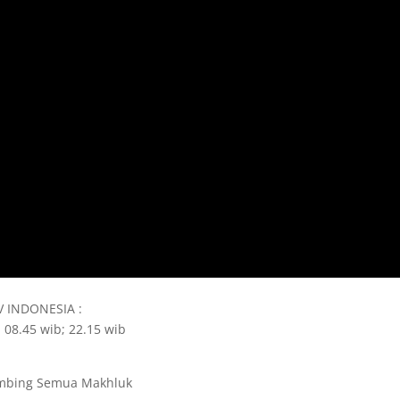
TV INDONESIA :
 08.45 wib; 22.15 wib
mbing Semua Makhluk