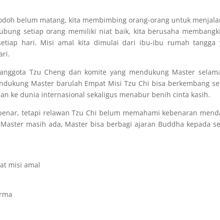
n jodoh belum matang, kita membimbing orang-orang untuk menjal
ubung setiap orang memiliki niat baik, kita berusaha membangk
setiap hari. Misi amal kita dimulai dari ibu-ibu rumah tangga
ri.
 anggota Tzu Cheng dan komite yang mendukung Master selama
ndukung Master barulah Empat Misi Tzu Chi bisa berkembang se
n ke dunia internasional sekaligus menabur benih cinta kasih.
g benar, tetapi relawan Tzu Chi belum memahami kebenaran men
 Master masih ada, Master bisa berbagi ajaran Buddha kepada 
t misi amal
arma