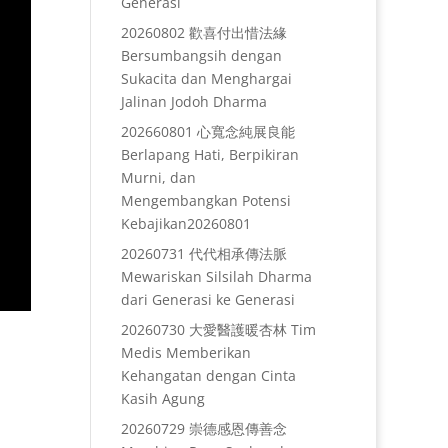
Generasi
20260802 歡喜付出惜法緣
Bersumbangsih dengan
Sukacita dan Menghargai
Jalinan Jodoh Dharma
202660801 心寬念純展良能
Berlapang Hati, Berpikiran
Murni, dan
Mengembangkan Potensi
Kebajikan20260801
20260731 代代相承傳法脈
Mewariskan Silsilah Dharma
dari Generasi ke Generasi
20260730 大愛醫護暖杏林 Tim
Medis Memberikan
Kehangatan dengan Cinta
Kasih Agung
20260729 崇德感恩傳善念