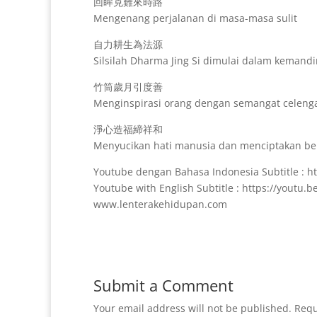
回眸克難來時路
Mengenang perjalanan di masa-masa sulit
自力耕生為法源
Silsilah Dharma Jing Si dimulai dalam kemandi
竹筒歲月引度善
Menginspirasi orang dengan semangat celen
淨心造福締祥和
Menyucikan hati manusia dan menciptakan be
Youtube dengan Bahasa Indonesia Subtitle : h
Youtube with English Subtitle : https://youtu
www.lenterakehidupan.com
Submit a Comment
Your email address will not be published.
Requ