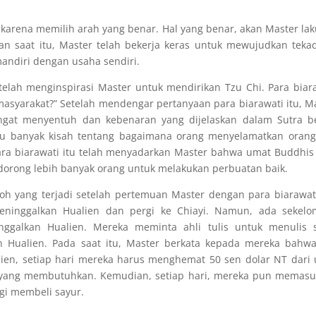
 karena memilih arah yang benar. Hal yang benar, akan Master la
an saat itu, Master telah bekerja keras untuk mewujudkan teka
mandiri dengan usaha sendiri.
elah menginspirasi Master untuk mendirikan Tzu Chi. Para biar
masyarakat?” Setelah mendengar pertanyaan para biarawati itu, M
gat menyentuh dan kebenaran yang dijelaskan dalam Sutra be
tu banyak kisah tentang bagaimana orang menyelamatkan orang
ara biarawati itu telah menyadarkan Master bahwa umat Buddhis
dorong lebih banyak orang untuk melakukan perbuatan baik.
doh yang terjadi setelah pertemuan Master dengan para biarawati
meninggalkan Hualien dan pergi ke Chiayi. Namun, ada sekel
inggalkan Hualien. Mereka meminta ahli tulis untuk menulis 
 Hualien. Pada saat itu, Master berkata kepada mereka bahwa
lien, setiap hari mereka harus menghemat 50 sen dolar NT dari
 yang membutuhkan. Kemudian, setiap hari, mereka pun memas
gi membeli sayur.