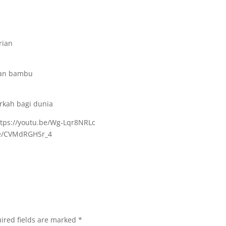
rian
gan bambu
rkah bagi dunia
ttps://youtu.be/Wg-Lqr8NRLc
.be/CVMdRGHSr_4
ired fields are marked
*