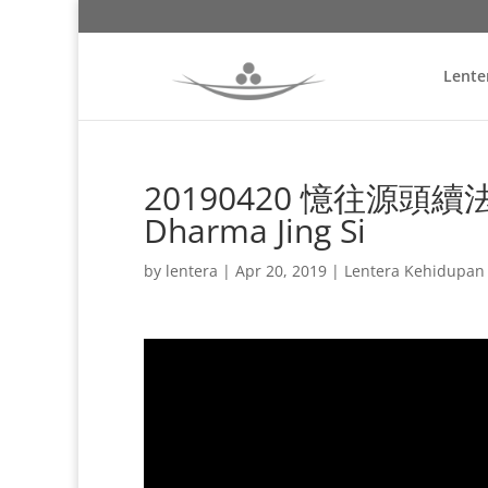
Lente
20190420 憶往源頭續法脈 M
Dharma Jing Si
by
lentera
|
Apr 20, 2019
|
Lentera Kehidupan