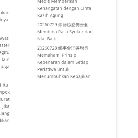
Medis Memberikan
Kehangatan dengan Cinta
kukan
Kasih Agung
dnya.
20260729 崇德感恩傳善念
Membina Rasa Syukur dan
awati
Niat Baik
aster
20260728 觸事會理善增長
gitu
Memahami Prinsip
 lain
Kebenaran dalam Setiap
 juga
Peristiwa untuk
Menumbuhkan Kebajikan
 itu.
ompok
surat
 jika
 uang
ukkan