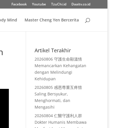
Facebook
Youtube
TzuChi.id
Daaitv.co.id
Body Mind
Master Cheng Yen Bercerita
h
Artikel Terakhir
20260806 守護生命顯溫情
Memancarkan Kehangatan
dengan Melindungi
Kehidupan
20260805 感恩尊重互疼惜
Saling Bersyukur,
Menghormati, dan
Mengasihi
20260804 仁醫守護利人群
Dokter Humanis Membawa