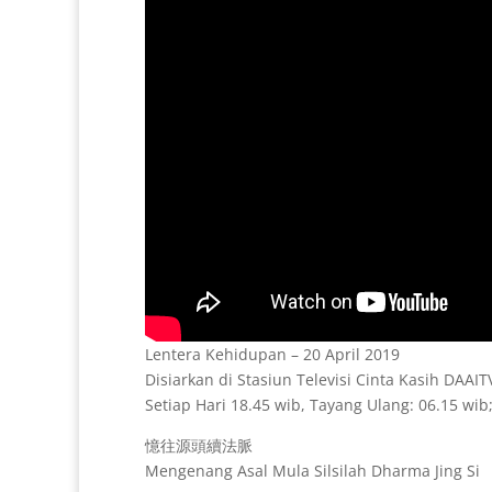
Lentera Kehidupan – 20 April 2019
Disiarkan di Stasiun Televisi Cinta Kasih DAAI
Setiap Hari 18.45 wib, Tayang Ulang: 06.15 wib;
憶往源頭續法脈
Mengenang Asal Mula Silsilah Dharma Jing Si