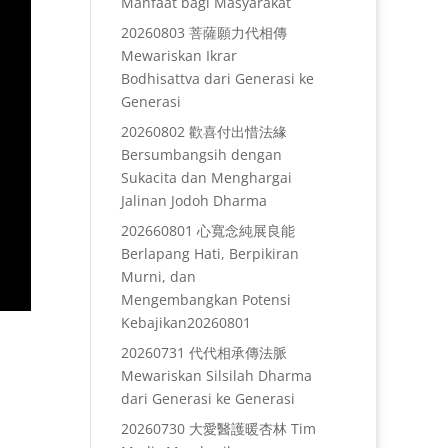
Manfaat bagi Masyarakat
20260803 菩薩願力代相傳
Mewariskan Ikrar
Bodhisattva dari Generasi ke
Generasi
20260802 歡喜付出惜法緣
Bersumbangsih dengan
Sukacita dan Menghargai
Jalinan Jodoh Dharma
202660801 心寬念純展良能
Berlapang Hati, Berpikiran
Murni, dan
Mengembangkan Potensi
Kebajikan20260801
20260731 代代相承傳法脈
Mewariskan Silsilah Dharma
dari Generasi ke Generasi
20260730 大愛醫護暖杏林 Tim