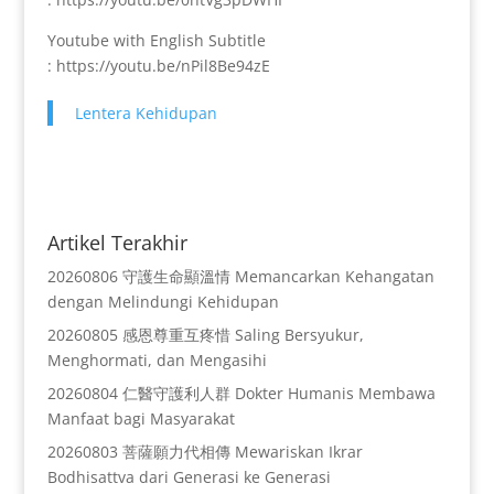
Youtube with English Subtitle
: https://youtu.be/nPil8Be94zE
Lentera Kehidupan
Artikel Terakhir
20260806 守護生命顯溫情 Memancarkan Kehangatan
dengan Melindungi Kehidupan
20260805 感恩尊重互疼惜 Saling Bersyukur,
Menghormati, dan Mengasihi
20260804 仁醫守護利人群 Dokter Humanis Membawa
Manfaat bagi Masyarakat
20260803 菩薩願力代相傳 Mewariskan Ikrar
Bodhisattva dari Generasi ke Generasi