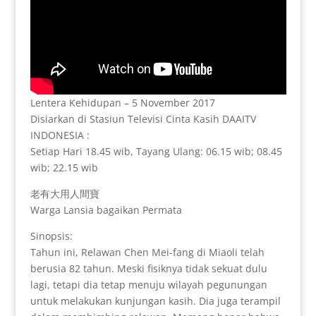
Lentera Kehidupan – 5 November 2017
Disiarkan di Stasiun Televisi Cinta Kasih DAAITV
INDONESIA :
Setiap Hari 18.45 wib, Tayang Ulang: 06.15 wib; 08.45
wib; 22.15 wib
老有大用人間寶
Warga Lansia bagaikan Permata
Sinopsis:
Tahun ini, Relawan Chen Mei-fang di Miaoli telah
berusia 82 tahun. Meski fisiknya tidak sekuat dulu
lagi, tetapi dia tetap menuju wilayah pegunungan
untuk melakukan kunjungan kasih. Dia juga terampil