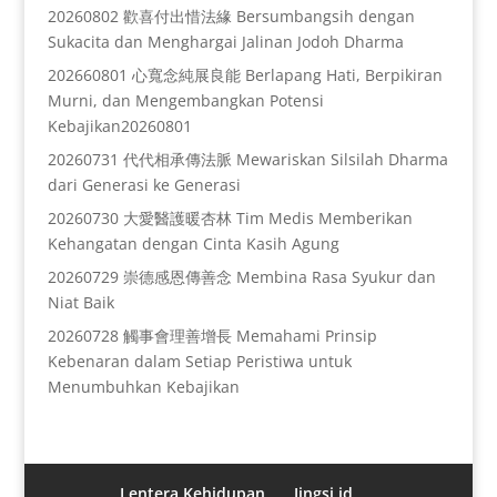
20260802 歡喜付出惜法緣 Bersumbangsih dengan
Sukacita dan Menghargai Jalinan Jodoh Dharma
202660801 心寬念純展良能 Berlapang Hati, Berpikiran
Murni, dan Mengembangkan Potensi
Kebajikan20260801
20260731 代代相承傳法脈 Mewariskan Silsilah Dharma
dari Generasi ke Generasi
20260730 大愛醫護暖杏林 Tim Medis Memberikan
Kehangatan dengan Cinta Kasih Agung
20260729 崇德感恩傳善念 Membina Rasa Syukur dan
Niat Baik
20260728 觸事會理善增長 Memahami Prinsip
Kebenaran dalam Setiap Peristiwa untuk
Menumbuhkan Kebajikan
Lentera Kehidupan
Jingsi.id