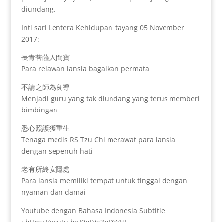
diundang.
Inti sari Lentera Kehidupan_tayang 05 November
2017:
長青菩薩人間寶
Para relawan lansia bagaikan permata
不請之師為良導
Menjadi guru yang tak diundang yang terus memberi
bimbingan
悉心照護獲重生
Tenaga medis RS Tzu Chi merawat para lansia
dengan sepenuh hati
老有所終安隱處
Para lansia memiliki tempat untuk tinggal dengan
nyaman dan damai
Youtube dengan Bahasa Indonesia Subtitle
: https://youtu.be/0ntVg3pDWHI