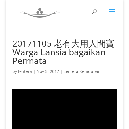
20171105 老有大用人間寶
Warga Lansia bagaikan
Permata
by
lentera
|
Nov 5, 2017
|
Lentera Kehidupan