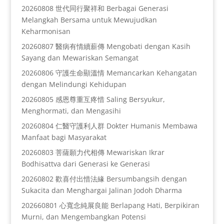
20260808 世代同行聚祥和 Berbagai Generasi
Melangkah Bersama untuk Mewujudkan
Keharmonisan
20260807 醫病有情續薪傳 Mengobati dengan Kasih
Sayang dan Mewariskan Semangat
20260806 守護生命顯溫情 Memancarkan Kehangatan
dengan Melindungi Kehidupan
20260805 感恩尊重互疼惜 Saling Bersyukur,
Menghormati, dan Mengasihi
20260804 仁醫守護利人群 Dokter Humanis Membawa
Manfaat bagi Masyarakat
20260803 菩薩願力代相傳 Mewariskan Ikrar
Bodhisattva dari Generasi ke Generasi
20260802 歡喜付出惜法緣 Bersumbangsih dengan
Sukacita dan Menghargai Jalinan Jodoh Dharma
202660801 心寬念純展良能 Berlapang Hati, Berpikiran
Murni, dan Mengembangkan Potensi