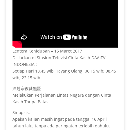
Lentera Kehidupan – 15 Maret 2017
Disiarkan di Stasiun Televisi Cinta Kasih DAAITV
INDONESIA :
Setiap Hari 18.45 wib, Tayang Ulang: 06.15 wib; 08.45
wib; 22.15 wib
跨越宗教愛無疆
Melakukan Perjalanan Lintas Negara dengan Cinta
Kasih Tanpa Batas
Sinopsis:
Apakah kalian masih ingat pada tanggal 16 April
tahun lalu, tanpa ada peringatan terlebih dahulu,