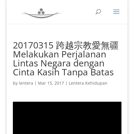
20170315 跨越宗教愛無疆
Melakukan Perjalanan
Lintas Negara dengan
Cinta Kasih Tanpa Batas
by
lentera
|
Mar 15, 2017
|
Lentera Kehidupan